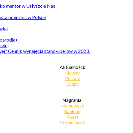
ko mentor w Usłyszcie Nas
Lista open mic w Polsce
awka
parodia)
owej? Cennik wynajęcia stand-uperów w 2023.
Aktualności:
Newsy
Porady
Quizy
Nagrania:
Najnowsze
Ranking
Roast
Crowd work