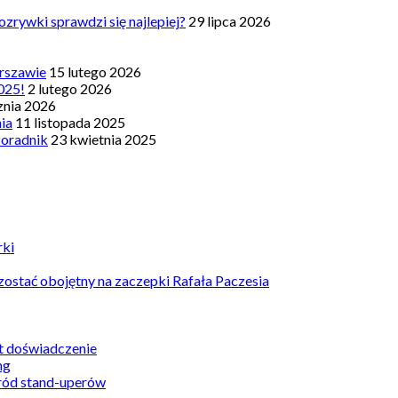
zrywki sprawdzi się najlepiej?
29 lipca 2026
rszawie
15 lutego 2026
025!
2 lutego 2026
znia 2026
nia
11 listopada 2025
Poradnik
23 kwietnia 2025
rki
ostać obojętny na zaczepki Rafała Paczesia
st doświadczenie
ród stand-uperów