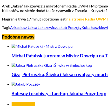
Arek „Jaksa” Jakszewicz z mikrofonem Radia UWM FM przemierz
Kilka słów od siebie dodał także rysownik z Torunia – Krzysztof
Nagranie trwa 17 minut i dostępne jest
na stronie Radia UWM
Tagi:
Arkadiusz Jaksa Jakszewicz
Jakub Poczęty
Kuba Łaszkiewi
Podobne newsy
Michał Pałubski jurorem w Mistrz Dowcipu na 
Giza, Pietruszka, Śliwka i Jaksa o wulgaryzmac
Bolesny i osobisty stand-up Jakuba Poczętego
Ostatnie wpisy