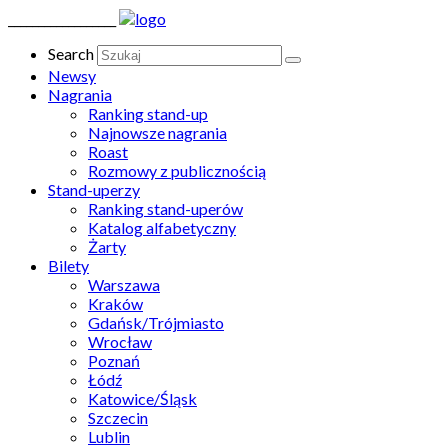
__________________
Search
Newsy
Nagrania
Ranking stand-up
Najnowsze nagrania
Roast
Rozmowy z publicznością
Stand-uperzy
Ranking stand-uperów
Katalog alfabetyczny
Żarty
Bilety
Warszawa
Kraków
Gdańsk/Trójmiasto
Wrocław
Poznań
Łódź
Katowice/Śląsk
Szczecin
Lublin