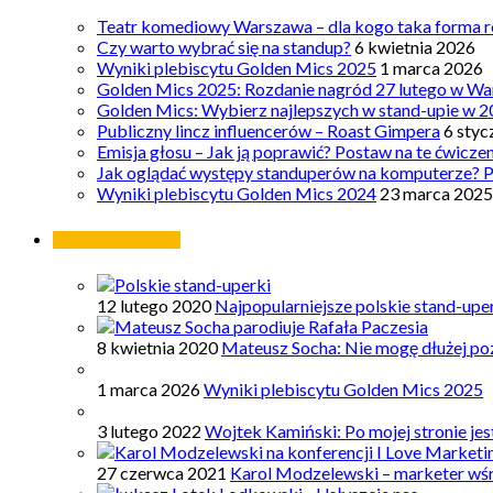
Teatr komediowy Warszawa – dla kogo taka forma ro
Czy warto wybrać się na standup?
6 kwietnia 2026
Wyniki plebiscytu Golden Mics 2025
1 marca 2026
Golden Mics 2025: Rozdanie nagród 27 lutego w Wa
Golden Mics: Wybierz najlepszych w stand-upie w 2
Publiczny lincz influencerów – Roast Gimpera
6 styc
Emisja głosu – Jak ją poprawić? Postaw na te ćwicze
Jak oglądać występy standuperów na komputerze? 
Wyniki plebiscytu Golden Mics 2024
23 marca 2025
Najpopularniejsze
12 lutego 2020
Najpopularniejsze polskie stand-upe
8 kwietnia 2020
Mateusz Socha: Nie mogę dłużej poz
1 marca 2026
Wyniki plebiscytu Golden Mics 2025
3 lutego 2022
Wojtek Kamiński: Po mojej stronie je
27 czerwca 2021
Karol Modzelewski – marketer wś