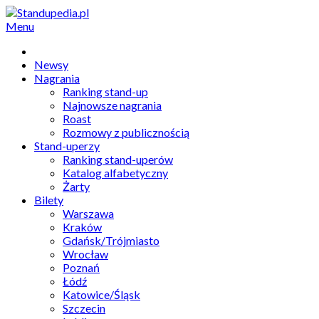
Menu
Newsy
Nagrania
Ranking stand-up
Najnowsze nagrania
Roast
Rozmowy z publicznością
Stand-uperzy
Ranking stand-uperów
Katalog alfabetyczny
Żarty
Bilety
Warszawa
Kraków
Gdańsk/Trójmiasto
Wrocław
Poznań
Łódź
Katowice/Śląsk
Szczecin