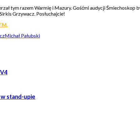
ał tym razem Warmię i Mazury. Gośćmi audycji Śmiechoskop byli
 Sirkis Grzywacz. Posłuchajcie!
 FM.
cz
Michał Pałubski
TV4
h w stand-upie