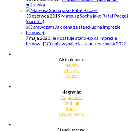
huśtawka
30 czerwca 2019
Mateusz Socha jako Rafał Pacześ
(parodia)
7 maja 2023
Ile kosztuje stand-up na imprezie
firmowej? Cennik wynajęcia stand-uperów w 2023.
Aktualności:
Newsy
Porady
Quizy
Nagrania:
Najnowsze
Ranking
Roast
Crowd work
Stand-uperzy: