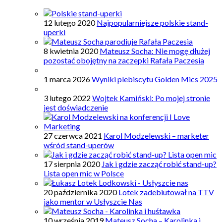
12 lutego 2020
Najpopularniejsze polskie stand-
uperki
8 kwietnia 2020
Mateusz Socha: Nie mogę dłużej
pozostać obojętny na zaczepki Rafała Paczesia
1 marca 2026
Wyniki plebiscytu Golden Mics 2025
3 lutego 2022
Wojtek Kamiński: Po mojej stronie
jest doświadczenie
27 czerwca 2021
Karol Modzelewski – marketer
wśród stand-uperów
17 sierpnia 2020
Jak i gdzie zacząć robić stand-up?
Lista open mic w Polsce
20 października 2020
Lotek zadebiutował na TTV
jako mentor w Usłyszcie Nas
10 września 2019
Mateusz Socha – Karolinka i