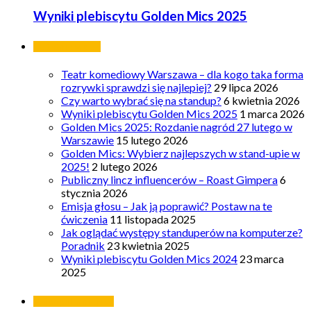
Wyniki plebiscytu Golden Mics 2025
Ostatnie wpisy
Teatr komediowy Warszawa – dla kogo taka forma
rozrywki sprawdzi się najlepiej?
29 lipca 2026
Czy warto wybrać się na standup?
6 kwietnia 2026
Wyniki plebiscytu Golden Mics 2025
1 marca 2026
Golden Mics 2025: Rozdanie nagród 27 lutego w
Warszawie
15 lutego 2026
Golden Mics: Wybierz najlepszych w stand-upie w
2025!
2 lutego 2026
Publiczny lincz influencerów – Roast Gimpera
6
stycznia 2026
Emisja głosu – Jak ją poprawić? Postaw na te
ćwiczenia
11 listopada 2025
Jak oglądać występy standuperów na komputerze?
Poradnik
23 kwietnia 2025
Wyniki plebiscytu Golden Mics 2024
23 marca
2025
Najpopularniejsze