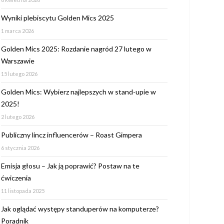
Wyniki plebiscytu Golden Mics 2025
1 marca 2026
Golden Mics 2025: Rozdanie nagród 27 lutego w
Warszawie
15 lutego 2026
Golden Mics: Wybierz najlepszych w stand-upie w
2025!
2 lutego 2026
Publiczny lincz influencerów – Roast Gimpera
6 stycznia 2026
Emisja głosu – Jak ją poprawić? Postaw na te
ćwiczenia
11 listopada 2025
Jak oglądać występy standuperów na komputerze?
Poradnik