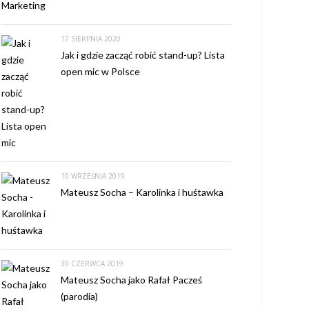
17 SIERPNIA 2020
Jak i gdzie zacząć robić stand-up? Lista
open mic w Polsce
10 WRZEŚNIA 2019
Mateusz Socha – Karolinka i huśtawka
30 CZERWCA 2019
Mateusz Socha jako Rafał Pacześ
(parodia)