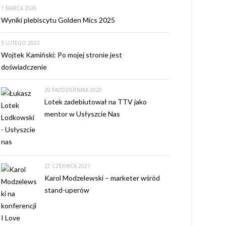
1 MARCA 2026
Wyniki plebiscytu Golden Mics 2025
3 LUTEGO 2022
Wojtek Kamiński: Po mojej stronie jest
doświadczenie
20 PAŹDZIERNIKA 2020
Lotek zadebiutował na TTV jako
mentor w Usłyszcie Nas
27 CZERWCA 2021
Karol Modzelewski – marketer wśród
stand-uperów