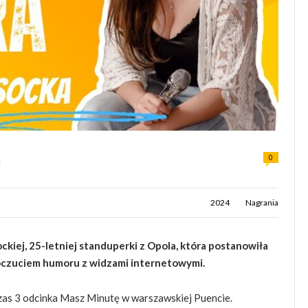
a
0
2024
Nagrania
iej, 25-letniej standuperki z Opola, która postanowiła
 poczuciem humoru z widzami internetowymi.
as 3 odcinka Masz Minutę w warszawskiej Puencie.