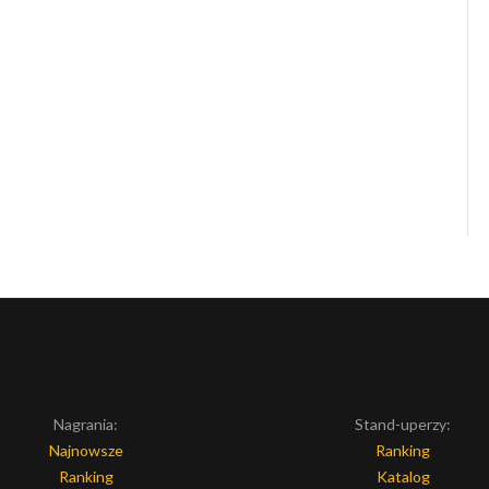
Nagrania:
Stand-uperzy:
Najnowsze
Ranking
Ranking
Katalog