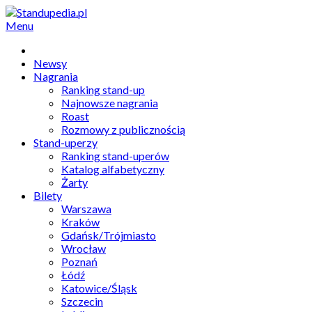
Menu
Newsy
Nagrania
Ranking stand-up
Najnowsze nagrania
Roast
Rozmowy z publicznością
Stand-uperzy
Ranking stand-uperów
Katalog alfabetyczny
Żarty
Bilety
Warszawa
Kraków
Gdańsk/Trójmiasto
Wrocław
Poznań
Łódź
Katowice/Śląsk
Szczecin