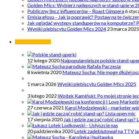
Golden Mics: Wybierz najlepszych w stand-upie w 2
Publiczny lincz influencerów – Roast Gimpera
6 styc
Emisja głosu – Jak ją poprawić? Postaw na te ćwicze
Jak oglądać występy standuperów na komputerze? 
Wyniki plebiscytu Golden Mics 2024
23 marca 2025
Najpopularniejsze
12 lutego 2020
Najpopularniejsze polskie stand-upe
8 kwietnia 2020
Mateusz Socha: Nie mogę dłużej poz
1 marca 2026
Wyniki plebiscytu Golden Mics 2025
3 lutego 2022
Wojtek Kamiński: Po mojej stronie je
27 czerwca 2021
Karol Modzelewski – marketer wś
17 sierpnia 2020
Jak i gdzie zacząć robić stand-up? 
20 października 2020
Lotek zadebiutował na TTV ja