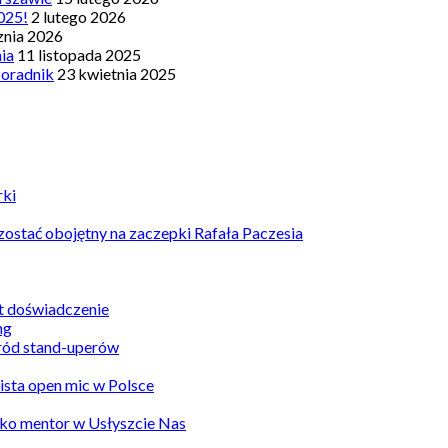
025!
2 lutego 2026
znia 2026
nia
11 listopada 2025
Poradnik
23 kwietnia 2025
rki
ostać obojętny na zaczepki Rafała Paczesia
st doświadczenie
ród stand-uperów
Lista open mic w Polsce
ko mentor w Usłyszcie Nas