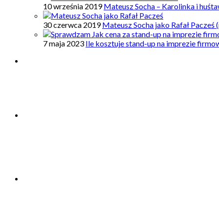
10 września 2019
Mateusz Socha – Karolinka i huśt
30 czerwca 2019
Mateusz Socha jako Rafał Pacześ (
7 maja 2023
Ile kosztuje stand-up na imprezie firm