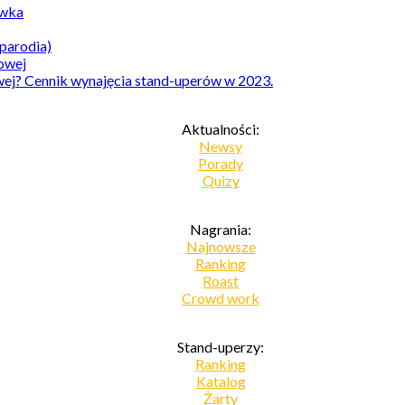
awka
parodia)
owej? Cennik wynajęcia stand-uperów w 2023.
Aktualności:
Newsy
Porady
Quizy
Nagrania:
Najnowsze
Ranking
Roast
Crowd work
Stand-uperzy:
Ranking
Katalog
Żarty