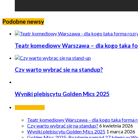
Podobne newsy
Teatr komediowy Warszawa – dla kogo taka form
Czy warto wybrać się na standup?
Wyniki plebiscytu Golden Mics 2025
Ostatnie wpisy
Teatr komediowy Warszawa – dla kogo taka forma ro
Czy warto wybrać się na standup?
6 kwietnia 2026
Wyniki plebiscytu Golden Mics 2025
1 marca 2026
Golden Mics 2025: Rozdanie nagród 27 lutego w Wa