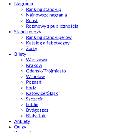
Nagrania
Ranking stand-up
Najnowsze nagrania
Roast
Rozmowy z publicznością
Stand-uperzy
Ranking stand-uperów
Katalog alfabetyczny
Żarty
Bilety
Warszawa
Kraków
Gdańsk/Trójmiasto
Wrocław
Poznań
Łódź
Katowice/Śląsk
Szczecin
Lublin
Bydgoszcz
Białystok
Ankiety
Quizy