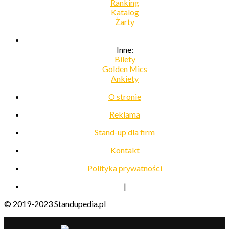
Ranking
Katalog
Żarty
Inne:
Bilety
Golden Mics
Ankiety
O stronie
Reklama
Stand-up dla firm
Kontakt
Polityka prywatności
|
© 2019-2023 Standupedia.pl