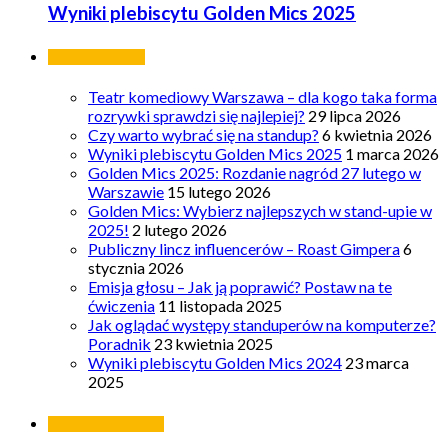
Wyniki plebiscytu Golden Mics 2025
Ostatnie wpisy
Teatr komediowy Warszawa – dla kogo taka forma
rozrywki sprawdzi się najlepiej?
29 lipca 2026
Czy warto wybrać się na standup?
6 kwietnia 2026
Wyniki plebiscytu Golden Mics 2025
1 marca 2026
Golden Mics 2025: Rozdanie nagród 27 lutego w
Warszawie
15 lutego 2026
Golden Mics: Wybierz najlepszych w stand-upie w
2025!
2 lutego 2026
Publiczny lincz influencerów – Roast Gimpera
6
stycznia 2026
Emisja głosu – Jak ją poprawić? Postaw na te
ćwiczenia
11 listopada 2025
Jak oglądać występy standuperów na komputerze?
Poradnik
23 kwietnia 2025
Wyniki plebiscytu Golden Mics 2024
23 marca
2025
Najpopularniejsze