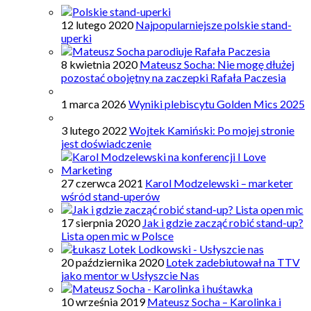
12 lutego 2020
Najpopularniejsze polskie stand-
uperki
8 kwietnia 2020
Mateusz Socha: Nie mogę dłużej
pozostać obojętny na zaczepki Rafała Paczesia
1 marca 2026
Wyniki plebiscytu Golden Mics 2025
3 lutego 2022
Wojtek Kamiński: Po mojej stronie
jest doświadczenie
27 czerwca 2021
Karol Modzelewski – marketer
wśród stand-uperów
17 sierpnia 2020
Jak i gdzie zacząć robić stand-up?
Lista open mic w Polsce
20 października 2020
Lotek zadebiutował na TTV
jako mentor w Usłyszcie Nas
10 września 2019
Mateusz Socha – Karolinka i