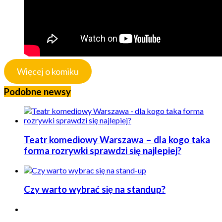
Więcej o komiku
Podobne newsy
Teatr komediowy Warszawa – dla kogo taka
forma rozrywki sprawdzi się najlepiej?
Czy warto wybrać się na standup?