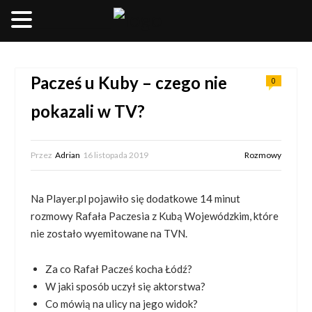
__________________
Pacześ u Kuby – czego nie
0
pokazali w TV?
Przez
Adrian
16 listopada 2019
Rozmowy
Na Player.pl pojawiło się dodatkowe 14 minut
rozmowy Rafała Paczesia z Kubą Wojewódzkim, które
nie zostało wyemitowane na TVN.
Za co Rafał Pacześ kocha Łódź?
W jaki sposób uczył się aktorstwa?
Co mówią na ulicy na jego widok?