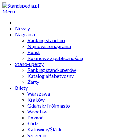
Menu
Newsy
Nagrania
Ranking stand-up
Najnowsze nagrania
Roast
Rozmowy z publicznością
Stand-uperzy
Ranking stand-uperów
Katalog alfabetyczny
Żarty
Bilety
Warszawa
Kraków
Gdańsk/Trójmiasto
Wrocław
Poznań
Łódź
Katowice/Śląsk
Szczecin