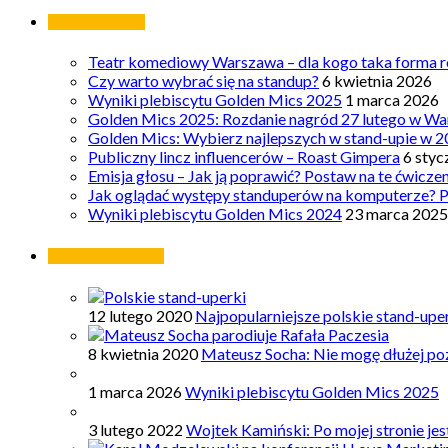
Ostatnie wpisy
Teatr komediowy Warszawa – dla kogo taka forma ro
Czy warto wybrać się na standup?
6 kwietnia 2026
Wyniki plebiscytu Golden Mics 2025
1 marca 2026
Golden Mics 2025: Rozdanie nagród 27 lutego w Wa
Golden Mics: Wybierz najlepszych w stand-upie w 2
Publiczny lincz influencerów – Roast Gimpera
6 styc
Emisja głosu – Jak ją poprawić? Postaw na te ćwicze
Jak oglądać występy standuperów na komputerze? 
Wyniki plebiscytu Golden Mics 2024
23 marca 2025
Najpopularniejsze
12 lutego 2020
Najpopularniejsze polskie stand-upe
8 kwietnia 2020
Mateusz Socha: Nie mogę dłużej poz
1 marca 2026
Wyniki plebiscytu Golden Mics 2025
3 lutego 2022
Wojtek Kamiński: Po mojej stronie je