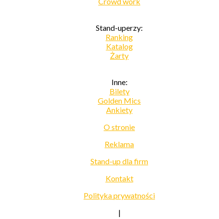
Crowd work
Stand-uperzy:
Ranking
Katalog
Żarty
Inne:
Bilety
Golden Mics
Ankiety
O stronie
Reklama
Stand-up dla firm
Kontakt
Polityka prywatności
|