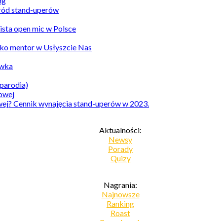
ród stand-uperów
Lista open mic w Polsce
ko mentor w Usłyszcie Nas
awka
parodia)
owej? Cennik wynajęcia stand-uperów w 2023.
Aktualności:
Newsy
Porady
Quizy
Nagrania:
Najnowsze
Ranking
Roast