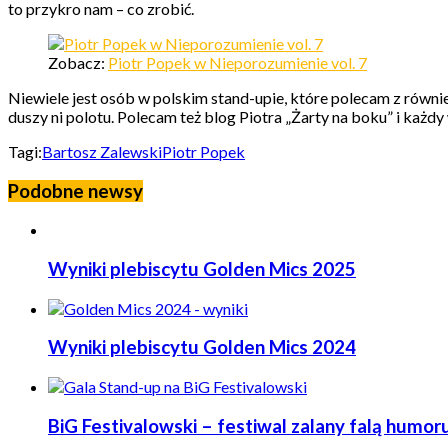
to przykro nam – co zrobić.
Zobacz:
Piotr Popek w Nieporozumienie vol. 7
Niewiele jest osób w polskim stand-upie, które polecam z równi
duszy ni polotu. Polecam też blog Piotra „Żarty na boku” i każd
Tagi:
Bartosz Zalewski
Piotr Popek
Podobne newsy
Wyniki plebiscytu Golden Mics 2025
Wyniki plebiscytu Golden Mics 2024
BiG Festivalowski – festiwal zalany falą humor