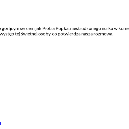
e gorącym sercem jak Piotra Popka, niestrudzonego nurka w komed
y występ tej świetnej osoby, co potwierdza nasza rozmowa.
u