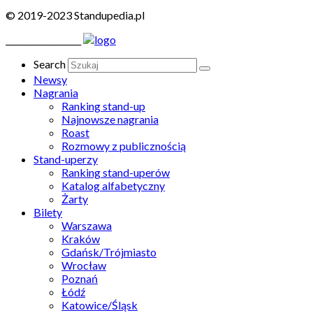
© 2019-2023 Standupedia.pl
__________________
Search
Newsy
Nagrania
Ranking stand-up
Najnowsze nagrania
Roast
Rozmowy z publicznością
Stand-uperzy
Ranking stand-uperów
Katalog alfabetyczny
Żarty
Bilety
Warszawa
Kraków
Gdańsk/Trójmiasto
Wrocław
Poznań
Łódź
Katowice/Śląsk