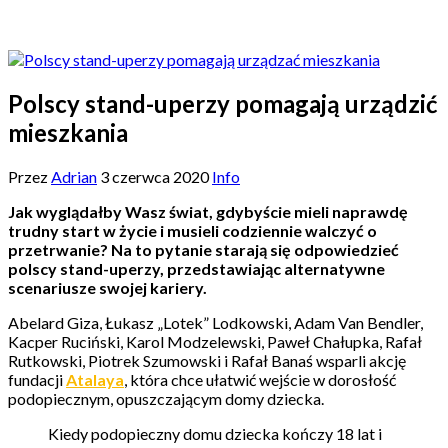
Polscy stand-uperzy pomagają urządzić
mieszkania
Przez
Adrian
3 czerwca 2020
Info
Jak wyglądałby Wasz świat, gdybyście mieli naprawdę
trudny start w życie i musieli codziennie walczyć o
przetrwanie? Na to pytanie starają się odpowiedzieć
polscy stand-uperzy, przedstawiając alternatywne
scenariusze swojej kariery.
Abelard Giza, Łukasz „Lotek” Lodkowski, Adam Van Bendler,
Kacper Ruciński, Karol Modzelewski, Paweł Chałupka, Rafał
Rutkowski, Piotrek Szumowski i Rafał Banaś wsparli akcję
fundacji
Atalaya
, która chce ułatwić wejście w dorosłość
podopiecznym, opuszczającym domy dziecka.
Kiedy podopieczny domu dziecka kończy 18 lat i