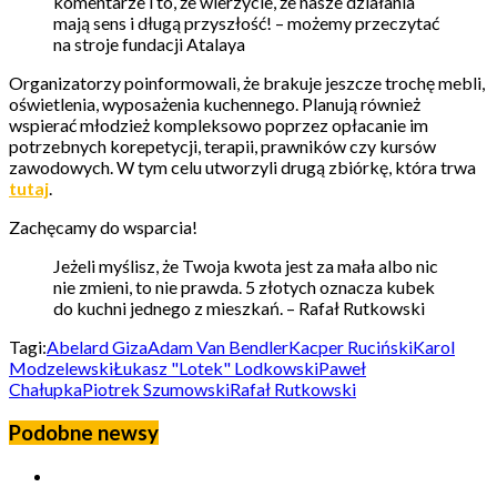
komentarze i to, że wierzycie, że nasze działania
mają sens i długą przyszłość! – możemy przeczytać
na stroje fundacji Atalaya
Organizatorzy poinformowali, że brakuje jeszcze trochę mebli,
oświetlenia, wyposażenia kuchennego. Planują również
wspierać młodzież kompleksowo poprzez opłacanie im
potrzebnych korepetycji, terapii, prawników czy kursów
zawodowych. W tym celu utworzyli drugą zbiórkę, która trwa
tutaj
.
Zachęcamy do wsparcia!
Jeżeli myślisz, że Twoja kwota jest za mała albo nic
nie zmieni, to nie prawda. 5 złotych oznacza kubek
do kuchni jednego z mieszkań. – Rafał Rutkowski
Tagi:
Abelard Giza
Adam Van Bendler
Kacper Ruciński
Karol
Modzelewski
Łukasz "Lotek" Lodkowski
Paweł
Chałupka
Piotrek Szumowski
Rafał Rutkowski
Podobne newsy