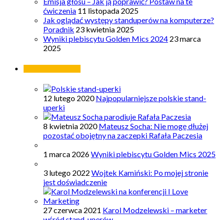
Emisja głosu – Jak ją poprawić? Postaw na te
ćwiczenia
11 listopada 2025
Jak oglądać występy standuperów na komputerze?
Poradnik
23 kwietnia 2025
Wyniki plebiscytu Golden Mics 2024
23 marca
2025
Najpopularniejsze
12 lutego 2020
Najpopularniejsze polskie stand-
uperki
8 kwietnia 2020
Mateusz Socha: Nie mogę dłużej
pozostać obojętny na zaczepki Rafała Paczesia
1 marca 2026
Wyniki plebiscytu Golden Mics 2025
3 lutego 2022
Wojtek Kamiński: Po mojej stronie
jest doświadczenie
27 czerwca 2021
Karol Modzelewski – marketer
wśród stand-uperów