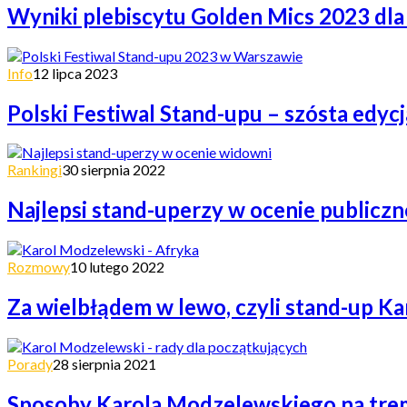
Wyniki plebiscytu Golden Mics 2023 dla
Info
12 lipca 2023
Polski Festiwal Stand-upu – szósta edy
Rankingi
30 sierpnia 2022
Najlepsi stand-uperzy w ocenie publiczn
Rozmowy
10 lutego 2022
Za wielbłądem w lewo, czyli stand-up K
Porady
28 sierpnia 2021
Sposoby Karola Modzelewskiego na tr