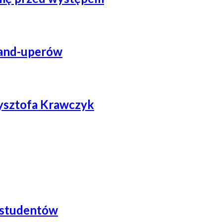
tand-uperów
ysztofa Krawczyk
 studentów