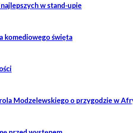
 najlepszych w stand-upie
cja komediowego święta
ości
arola Modzelewskiego o przygodzie w Afr
emę przed występem