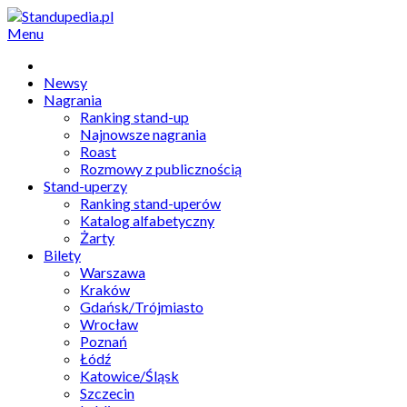
Menu
Newsy
Nagrania
Ranking stand-up
Najnowsze nagrania
Roast
Rozmowy z publicznością
Stand-uperzy
Ranking stand-uperów
Katalog alfabetyczny
Żarty
Bilety
Warszawa
Kraków
Gdańsk/Trójmiasto
Wrocław
Poznań
Łódź
Katowice/Śląsk
Szczecin