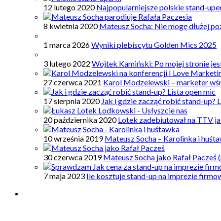
12 lutego 2020
Najpopularniejsze polskie stand-upe
8 kwietnia 2020
Mateusz Socha: Nie mogę dłużej poz
1 marca 2026
Wyniki plebiscytu Golden Mics 2025
3 lutego 2022
Wojtek Kamiński: Po mojej stronie je
27 czerwca 2021
Karol Modzelewski – marketer wś
17 sierpnia 2020
Jak i gdzie zacząć robić stand-up? 
20 października 2020
Lotek zadebiutował na TTV ja
10 września 2019
Mateusz Socha – Karolinka i huśt
30 czerwca 2019
Mateusz Socha jako Rafał Pacześ (
7 maja 2023
Ile kosztuje stand-up na imprezie firm