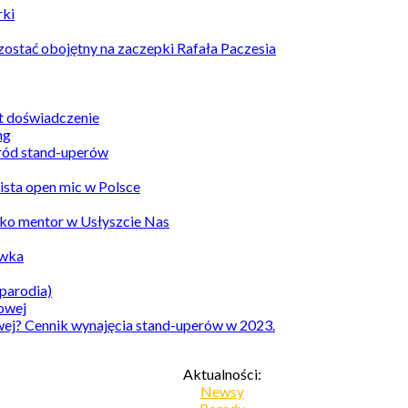
rki
ostać obojętny na zaczepki Rafała Paczesia
st doświadczenie
ród stand-uperów
Lista open mic w Polsce
ko mentor w Usłyszcie Nas
awka
parodia)
owej? Cennik wynajęcia stand-uperów w 2023.
Aktualności:
Newsy