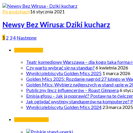
Po godzinach
16 stycznia 2021
Newsy Bez Wirusa: Dziki kucharz
1
2
3
4
Następne
Ostatnie wpisy
Teatr komediowy Warszawa – dla kogo taka forma ro
Czy warto wybrać się na standup?
6 kwietnia 2026
Wyniki plebiscytu Golden Mics 2025
1 marca 2026
Golden Mics 2025: Rozdanie nagród 27 lutego w Wa
Golden Mics: Wybierz najlepszych w stand-upie w 2
Publiczny lincz influencerów – Roast Gimpera
6 styc
Emisja głosu – Jak ją poprawić? Postaw na te ćwicze
Jak oglądać występy standuperów na komputerze? 
Wyniki plebiscytu Golden Mics 2024
23 marca 2025
Najpopularniejsze