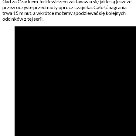
ślad za Czarkiem Jurkiewiczem zastanawia się jakie są jeszcze
przezroczyste przedmioty oprócz czajnika. Całość nagrania
trwa 15 minut, a wkrótce możemy spodziewać się kolejnych
odcinków z tej serii.