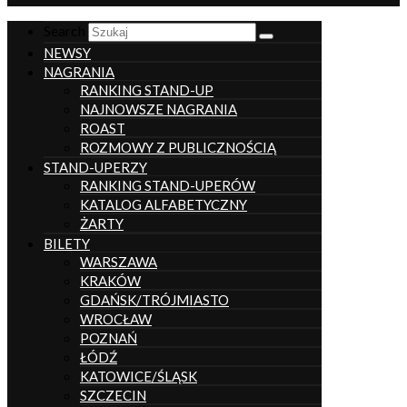
Search
NEWSY
NAGRANIA
RANKING STAND-UP
NAJNOWSZE NAGRANIA
ROAST
ROZMOWY Z PUBLICZNOŚCIĄ
STAND-UPERZY
RANKING STAND-UPERÓW
KATALOG ALFABETYCZNY
ŻARTY
BILETY
WARSZAWA
KRAKÓW
GDAŃSK/TRÓJMIASTO
WROCŁAW
POZNAŃ
ŁÓDŹ
KATOWICE/ŚLĄSK
SZCZECIN