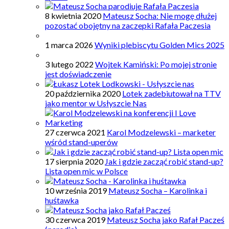
8 kwietnia 2020
Mateusz Socha: Nie mogę dłużej
pozostać obojętny na zaczepki Rafała Paczesia
1 marca 2026
Wyniki plebiscytu Golden Mics 2025
3 lutego 2022
Wojtek Kamiński: Po mojej stronie
jest doświadczenie
20 października 2020
Lotek zadebiutował na TTV
jako mentor w Usłyszcie Nas
27 czerwca 2021
Karol Modzelewski – marketer
wśród stand-uperów
17 sierpnia 2020
Jak i gdzie zacząć robić stand-up?
Lista open mic w Polsce
10 września 2019
Mateusz Socha – Karolinka i
huśtawka
30 czerwca 2019
Mateusz Socha jako Rafał Pacześ