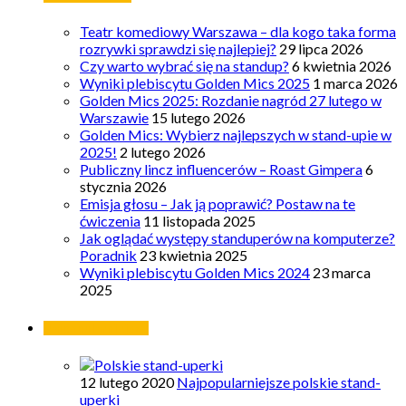
Teatr komediowy Warszawa – dla kogo taka forma
rozrywki sprawdzi się najlepiej?
29 lipca 2026
Czy warto wybrać się na standup?
6 kwietnia 2026
Wyniki plebiscytu Golden Mics 2025
1 marca 2026
Golden Mics 2025: Rozdanie nagród 27 lutego w
Warszawie
15 lutego 2026
Golden Mics: Wybierz najlepszych w stand-upie w
2025!
2 lutego 2026
Publiczny lincz influencerów – Roast Gimpera
6
stycznia 2026
Emisja głosu – Jak ją poprawić? Postaw na te
ćwiczenia
11 listopada 2025
Jak oglądać występy standuperów na komputerze?
Poradnik
23 kwietnia 2025
Wyniki plebiscytu Golden Mics 2024
23 marca
2025
Najpopularniejsze
12 lutego 2020
Najpopularniejsze polskie stand-
uperki