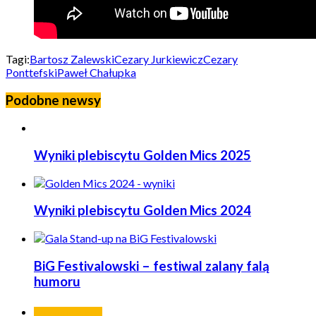
Tagi:
Bartosz Zalewski
Cezary Jurkiewicz
Cezary
Ponttefski
Paweł Chałupka
Podobne newsy
Wyniki plebiscytu Golden Mics 2025
Wyniki plebiscytu Golden Mics 2024
BiG Festivalowski – festiwal zalany falą
humoru
Ostatnie wpisy