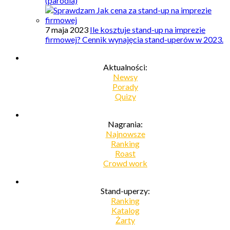
(parodia)
7 maja 2023
Ile kosztuje stand-up na imprezie
firmowej? Cennik wynajęcia stand-uperów w 2023.
Aktualności:
Newsy
Porady
Quizy
Nagrania:
Najnowsze
Ranking
Roast
Crowd work
Stand-uperzy:
Ranking
Katalog
Żarty