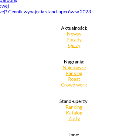
owej? Cennik wynajęcia stand-uperów w 2023.
Aktualności:
Newsy
Porady
Quizy
Nagrania:
Najnowsze
Ranking
Roast
Crowd work
Stand-uperzy:
Ranking
Katalog
Żarty
Inne: