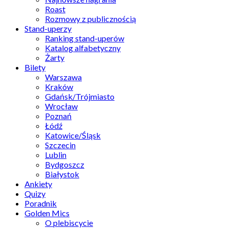
Roast
Rozmowy z publicznością
Stand-uperzy
Ranking stand-uperów
Katalog alfabetyczny
Żarty
Bilety
Warszawa
Kraków
Gdańsk/Trójmiasto
Wrocław
Poznań
Łódź
Katowice/Śląsk
Szczecin
Lublin
Bydgoszcz
Białystok
Ankiety
Quizy
Poradnik
Golden Mics
O plebiscycie