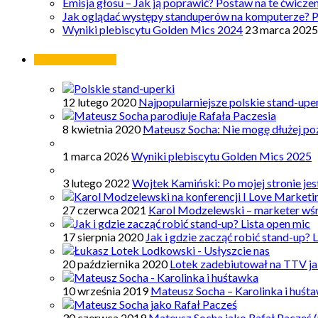
Emisja głosu – Jak ją poprawić? Postaw na te ćwicze
Jak oglądać występy standuperów na komputerze? 
Wyniki plebiscytu Golden Mics 2024
23 marca 2025
Najpopularniejsze
12 lutego 2020
Najpopularniejsze polskie stand-upe
8 kwietnia 2020
Mateusz Socha: Nie mogę dłużej poz
1 marca 2026
Wyniki plebiscytu Golden Mics 2025
3 lutego 2022
Wojtek Kamiński: Po mojej stronie je
27 czerwca 2021
Karol Modzelewski – marketer wś
17 sierpnia 2020
Jak i gdzie zacząć robić stand-up? 
20 października 2020
Lotek zadebiutował na TTV ja
10 września 2019
Mateusz Socha – Karolinka i huśt
30 czerwca 2019
Mateusz Socha jako Rafał Pacześ (