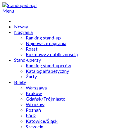
Menu
Newsy
Nagrania
Ranking stand-up
Najnowsze nagrania
Roast
Rozmowy z publicznością
Stand-uperzy
Ranking stand-uperów
Katalog alfabetyczny
Żarty
Bilety
Warszawa
Kraków
Gdańsk/Trójmiasto
Wrocław
Poznań
Łódź
Katowice/Śląsk
Szczecin