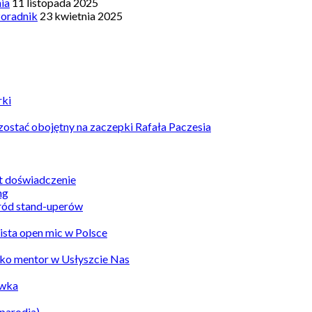
nia
11 listopada 2025
Poradnik
23 kwietnia 2025
rki
ostać obojętny na zaczepki Rafała Paczesia
st doświadczenie
ród stand-uperów
Lista open mic w Polsce
ko mentor w Usłyszcie Nas
awka
parodia)