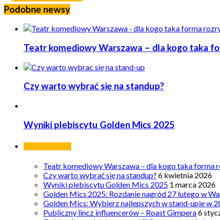
Podobne newsy
Teatr komediowy Warszawa – dla kogo taka form
Czy warto wybrać się na standup?
Wyniki plebiscytu Golden Mics 2025
Ostatnie wpisy
Teatr komediowy Warszawa – dla kogo taka forma ro
Czy warto wybrać się na standup?
6 kwietnia 2026
Wyniki plebiscytu Golden Mics 2025
1 marca 2026
Golden Mics 2025: Rozdanie nagród 27 lutego w Wa
Golden Mics: Wybierz najlepszych w stand-upie w 2
Publiczny lincz influencerów – Roast Gimpera
6 styc