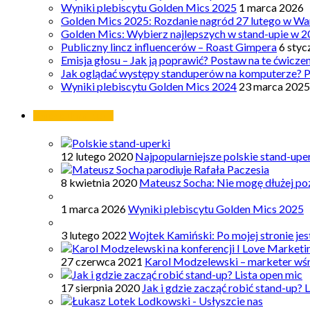
Wyniki plebiscytu Golden Mics 2025
1 marca 2026
Golden Mics 2025: Rozdanie nagród 27 lutego w Wa
Golden Mics: Wybierz najlepszych w stand-upie w 2
Publiczny lincz influencerów – Roast Gimpera
6 styc
Emisja głosu – Jak ją poprawić? Postaw na te ćwicze
Jak oglądać występy standuperów na komputerze? 
Wyniki plebiscytu Golden Mics 2024
23 marca 2025
Najpopularniejsze
12 lutego 2020
Najpopularniejsze polskie stand-upe
8 kwietnia 2020
Mateusz Socha: Nie mogę dłużej poz
1 marca 2026
Wyniki plebiscytu Golden Mics 2025
3 lutego 2022
Wojtek Kamiński: Po mojej stronie je
27 czerwca 2021
Karol Modzelewski – marketer wś
17 sierpnia 2020
Jak i gdzie zacząć robić stand-up? 