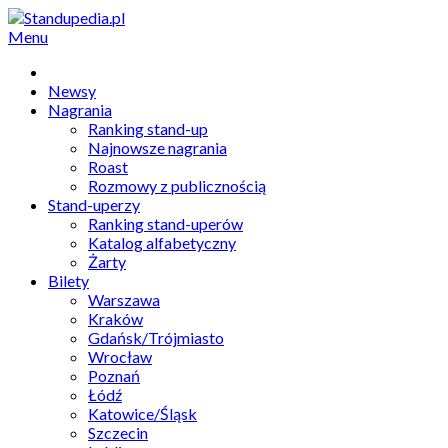
Menu
Newsy
Nagrania
Ranking stand-up
Najnowsze nagrania
Roast
Rozmowy z publicznością
Stand-uperzy
Ranking stand-uperów
Katalog alfabetyczny
Żarty
Bilety
Warszawa
Kraków
Gdańsk/Trójmiasto
Wrocław
Poznań
Łódź
Katowice/Śląsk
Szczecin