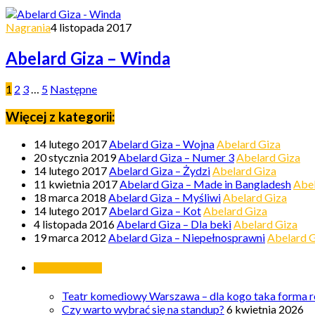
Nagrania
4 listopada 2017
Abelard Giza – Winda
1
2
3
…
5
Następne
Więcej z kategorii:
14 lutego 2017
Abelard Giza – Wojna
Abelard Giza
20 stycznia 2019
Abelard Giza – Numer 3
Abelard Giza
14 lutego 2017
Abelard Giza – Żydzi
Abelard Giza
11 kwietnia 2017
Abelard Giza – Made in Bangladesh
Abel
18 marca 2018
Abelard Giza – Myśliwi
Abelard Giza
14 lutego 2017
Abelard Giza – Kot
Abelard Giza
4 listopada 2016
Abelard Giza – Dla beki
Abelard Giza
19 marca 2012
Abelard Giza – Niepełnosprawni
Abelard 
Ostatnie wpisy
Teatr komediowy Warszawa – dla kogo taka forma ro
Czy warto wybrać się na standup?
6 kwietnia 2026