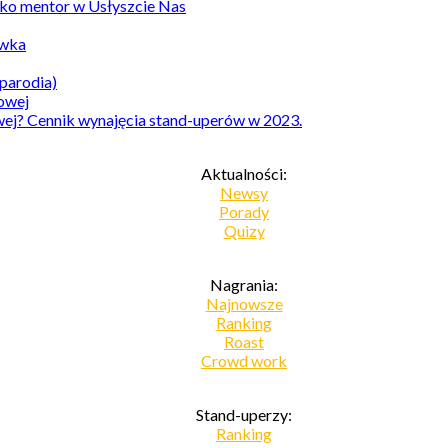
ko mentor w Usłyszcie Nas
awka
parodia)
owej? Cennik wynajęcia stand-uperów w 2023.
Aktualności:
Newsy
Porady
Quizy
Nagrania:
Najnowsze
Ranking
Roast
Crowd work
Stand-uperzy:
Ranking