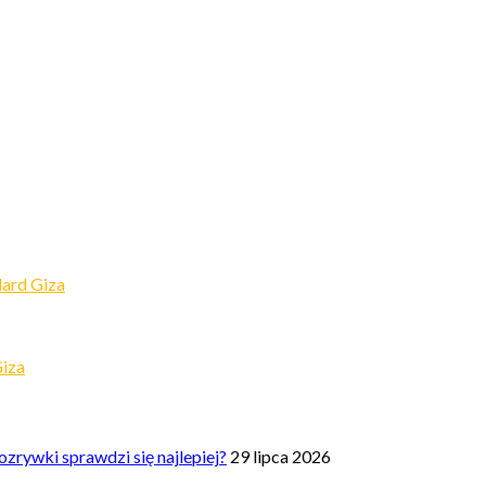
ard Giza
Giza
zrywki sprawdzi się najlepiej?
29 lipca 2026