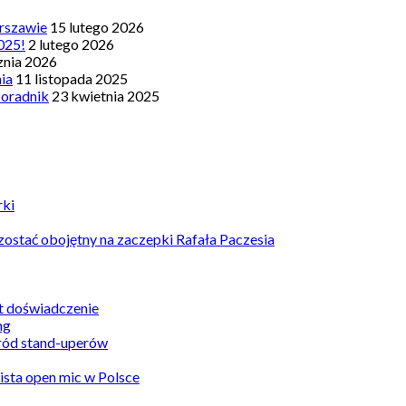
rszawie
15 lutego 2026
025!
2 lutego 2026
znia 2026
nia
11 listopada 2025
Poradnik
23 kwietnia 2025
rki
ostać obojętny na zaczepki Rafała Paczesia
st doświadczenie
ród stand-uperów
Lista open mic w Polsce