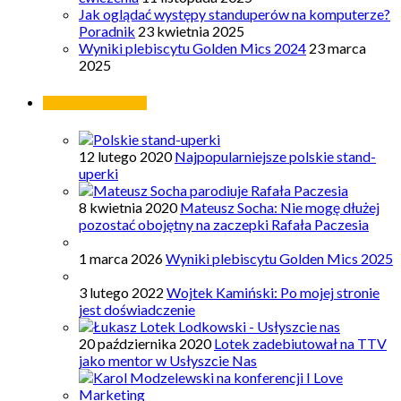
Jak oglądać występy standuperów na komputerze?
Poradnik
23 kwietnia 2025
Wyniki plebiscytu Golden Mics 2024
23 marca
2025
Najpopularniejsze
12 lutego 2020
Najpopularniejsze polskie stand-
uperki
8 kwietnia 2020
Mateusz Socha: Nie mogę dłużej
pozostać obojętny na zaczepki Rafała Paczesia
1 marca 2026
Wyniki plebiscytu Golden Mics 2025
3 lutego 2022
Wojtek Kamiński: Po mojej stronie
jest doświadczenie
20 października 2020
Lotek zadebiutował na TTV
jako mentor w Usłyszcie Nas