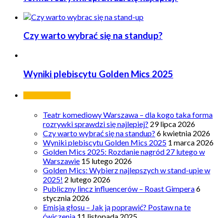
Czy warto wybrać się na standup?
Wyniki plebiscytu Golden Mics 2025
Ostatnie wpisy
Teatr komediowy Warszawa – dla kogo taka forma
rozrywki sprawdzi się najlepiej?
29 lipca 2026
Czy warto wybrać się na standup?
6 kwietnia 2026
Wyniki plebiscytu Golden Mics 2025
1 marca 2026
Golden Mics 2025: Rozdanie nagród 27 lutego w
Warszawie
15 lutego 2026
Golden Mics: Wybierz najlepszych w stand-upie w
2025!
2 lutego 2026
Publiczny lincz influencerów – Roast Gimpera
6
stycznia 2026
Emisja głosu – Jak ją poprawić? Postaw na te
ćwiczenia
11 listopada 2025