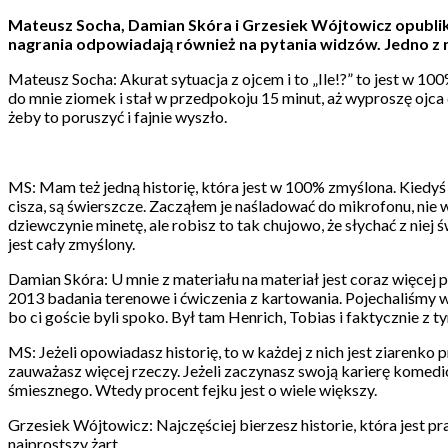
Mateusz Socha, Damian Skóra i Grzesiek Wójtowicz opublik
nagrania odpowiadają również na pytania widzów. Jedno z n
Mateusz Socha: Akurat sytuacja z ojcem i to „Ile!?” to jest w 1
do mnie ziomek i stał w przedpokoju 15 minut, aż wyproszę ojca 
żeby to poruszyć i fajnie wyszło.
MS: Mam też jedną historię, która jest w 100% zmyślona. Kiedyś
cisza, są świerszcze. Zacząłem je naśladować do mikrofonu, nie 
dziewczynie minetę, ale robisz to tak chujowo, że słychać z niej
jest cały zmyślony.
Damian Skóra: U mnie z materiału na materiał jest coraz więce
2013 badania terenowe i ćwiczenia z kartowania. Pojechaliśmy w B
bo ci goście byli spoko. Był tam Henrich, Tobias i faktycznie z 
MS: Jeżeli opowiadasz historię, to w każdej z nich jest ziarenko
zauważasz więcej rzeczy. Jeżeli zaczynasz swoją karierę komediow
śmiesznego. Wtedy procent fejku jest o wiele większy.
Grzesiek Wójtowicz: Najczęściej bierzesz historie, która jest pr
najprostszy żart.