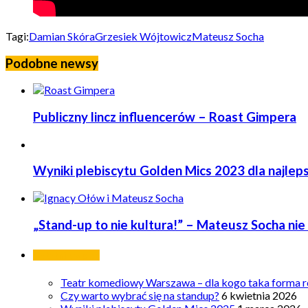
Tagi:
Damian Skóra
Grzesiek Wójtowicz
Mateusz Socha
Podobne newsy
Publiczny lincz influencerów – Roast Gimpera
Wyniki plebiscytu Golden Mics 2023 dla najlep
„Stand-up to nie kultura!” – Mateusz Socha ni
Ostatnie wpisy
Teatr komediowy Warszawa – dla kogo taka forma ro
Czy warto wybrać się na standup?
6 kwietnia 2026