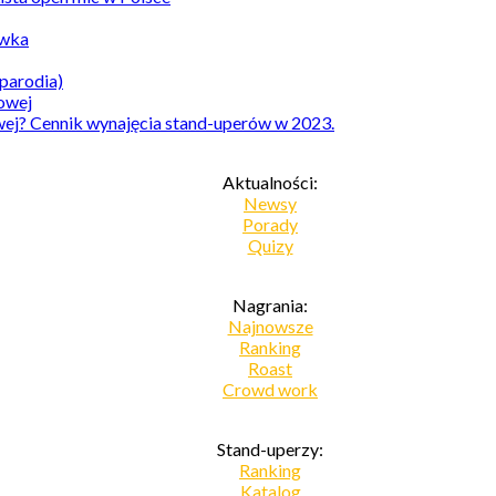
awka
parodia)
owej? Cennik wynajęcia stand-uperów w 2023.
Aktualności:
Newsy
Porady
Quizy
Nagrania:
Najnowsze
Ranking
Roast
Crowd work
Stand-uperzy:
Ranking
Katalog