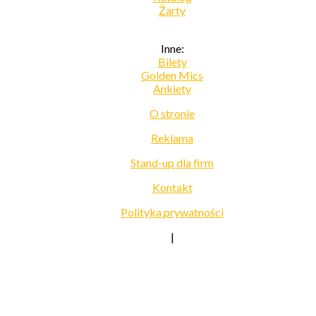
Żarty
Inne:
Bilety
Golden Mics
Ankiety
O stronie
Reklama
Stand-up dla firm
Kontakt
Polityka prywatności
|