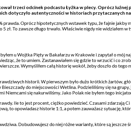
ował trzeci odcinek podcastu Łyżka w plecy. Oprócz luźnej 
ich dotyczyło autentyczności w historiach przytaczanych na
00% prawda. Oprócz hipotetycznych wstawek typu, że fajnie jakby m
o 5 zł. To zawsze długo trwało. Właściwie nigdy nie widziałem w 
 byłem u Wojtka Pięty w Bakałarzu w Krakowie i zapytał o mój na
wiedząc, że to umiem. Zastanawiałem się gdzie to wrzucić i co zrob
 świerszcze. Wymyśliłem całą historię wokół, żeby doszło do tego mo
j prawdziwych historii. W pierwszym było dużo krótkich żartów, 
ieszczady do miejscowości Wetlina. Podzieliliśmy się na grupy, jed
tymi Niemcami się nakurwiliśmy. Jako Polak nie byłem tego inicjat
 prawdy. Ile to jest procent, ciężko powiedzieć. Czasami zdarzają 
ą, to opowiadasz historie 1:1, a potem zauważasz sytuację, która 
awdziwa. Dobudowujesz do niej różne warianty, które są jeszcze śmi