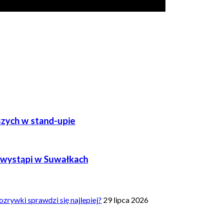
szych w stand-upie
e wystąpi w Suwałkach
zrywki sprawdzi się najlepiej?
29 lipca 2026