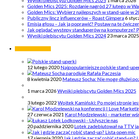
Wyniki plebiscytu Golden Mics 2025
1 marca 2026
Golden Mics 2025: Rozdanie nagród 27 lutego w Wa
Golden Mics: Wybierz najlepszych w stand-upie w 2
Publiczny lincz influencerów – Roast Gimpera
6 styc
Emisja głosu – Jak ją poprawić? Postaw na te ćwicze
Jak oglądać występy standuperów na komputerze? 
Wyniki plebiscytu Golden Mics 2024
23 marca 2025
Najpopularniejsze
12 lutego 2020
Najpopularniejsze polskie stand-upe
8 kwietnia 2020
Mateusz Socha: Nie mogę dłużej poz
1 marca 2026
Wyniki plebiscytu Golden Mics 2025
3 lutego 2022
Wojtek Kamiński: Po mojej stronie je
27 czerwca 2021
Karol Modzelewski – marketer wś
20 października 2020
Lotek zadebiutował na TTV ja
17 sierpnia 2020
Jak i gdzie zacząć robić stand-up? 