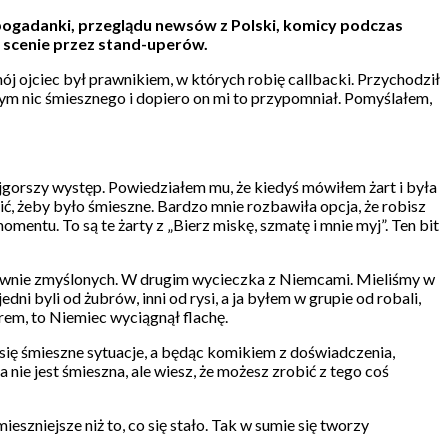
pogadanki, przeglądu newsów z Polski, komicy podczas
 scenie przez stand-uperów.
ój ojciec był prawnikiem, w których robię callbacki. Przychodził
tym nic śmiesznego i dopiero on mi to przypomniał. Pomyślałem,
jgorszy występ. Powiedziałem mu, że kiedyś mówiłem żart i była
ić, żeby było śmieszne. Bardzo mnie rozbawiła opcja, że robisz
mentu. To są te żarty z „Bierz miskę, szmatę i mnie myj”. Ten bit
głównie zmyślonych. W drugim wycieczka z Niemcami. Mieliśmy w
ni byli od żubrów, inni od rysi, a ja byłem w grupie od robali,
orem, to Niemiec wyciągnął flachę.
Ci się śmieszne sytuacje, a będąc komikiem z doświadczenia,
nie jest śmieszna, ale wiesz, że możesz zrobić z tego coś
eszniejsze niż to, co się stało. Tak w sumie się tworzy