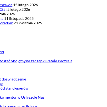
rszawie
15 lutego 2026
025!
2 lutego 2026
znia 2026
nia
11 listopada 2025
Poradnik
23 kwietnia 2025
rki
ostać obojętny na zaczepki Rafała Paczesia
st doświadczenie
ród stand-uperów
ko mentor w Usłyszcie Nas
Lista open mic w Polsce