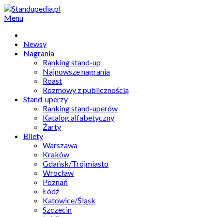
Menu
Newsy
Nagrania
Ranking stand-up
Najnowsze nagrania
Roast
Rozmowy z publicznością
Stand-uperzy
Ranking stand-uperów
Katalog alfabetyczny
Żarty
Bilety
Warszawa
Kraków
Gdańsk/Trójmiasto
Wrocław
Poznań
Łódź
Katowice/Śląsk
Szczecin