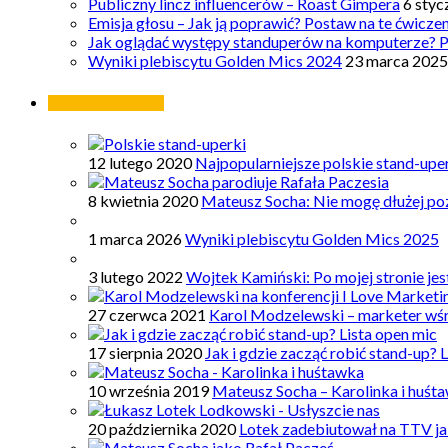
Publiczny lincz influencerów – Roast Gimpera
6 styc
Emisja głosu – Jak ją poprawić? Postaw na te ćwicze
Jak oglądać występy standuperów na komputerze? 
Wyniki plebiscytu Golden Mics 2024
23 marca 2025
Najpopularniejsze
12 lutego 2020
Najpopularniejsze polskie stand-upe
8 kwietnia 2020
Mateusz Socha: Nie mogę dłużej poz
1 marca 2026
Wyniki plebiscytu Golden Mics 2025
3 lutego 2022
Wojtek Kamiński: Po mojej stronie je
27 czerwca 2021
Karol Modzelewski – marketer wś
17 sierpnia 2020
Jak i gdzie zacząć robić stand-up? 
10 września 2019
Mateusz Socha – Karolinka i huśt
20 października 2020
Lotek zadebiutował na TTV ja