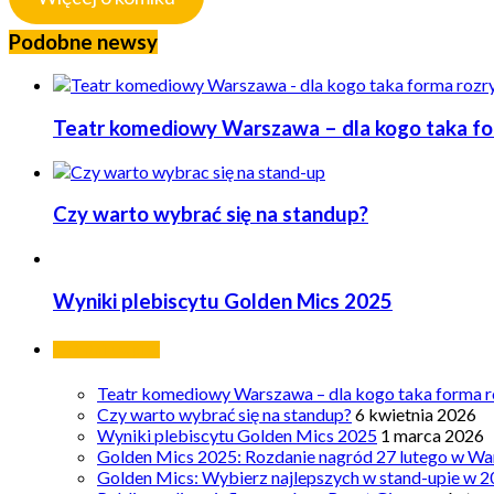
Podobne newsy
Teatr komediowy Warszawa – dla kogo taka form
Czy warto wybrać się na standup?
Wyniki plebiscytu Golden Mics 2025
Ostatnie wpisy
Teatr komediowy Warszawa – dla kogo taka forma ro
Czy warto wybrać się na standup?
6 kwietnia 2026
Wyniki plebiscytu Golden Mics 2025
1 marca 2026
Golden Mics 2025: Rozdanie nagród 27 lutego w Wa
Golden Mics: Wybierz najlepszych w stand-upie w 2