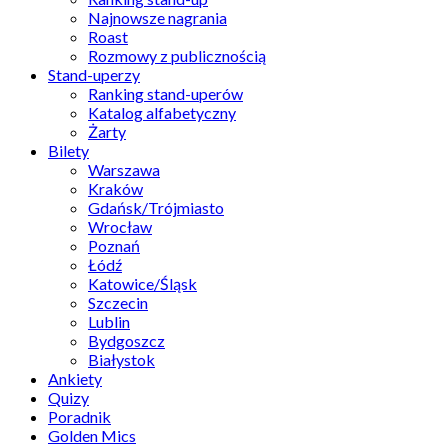
Najnowsze nagrania
Roast
Rozmowy z publicznością
Stand-uperzy
Ranking stand-uperów
Katalog alfabetyczny
Żarty
Bilety
Warszawa
Kraków
Gdańsk/Trójmiasto
Wrocław
Poznań
Łódź
Katowice/Śląsk
Szczecin
Lublin
Bydgoszcz
Białystok
Ankiety
Quizy
Poradnik
Golden Mics