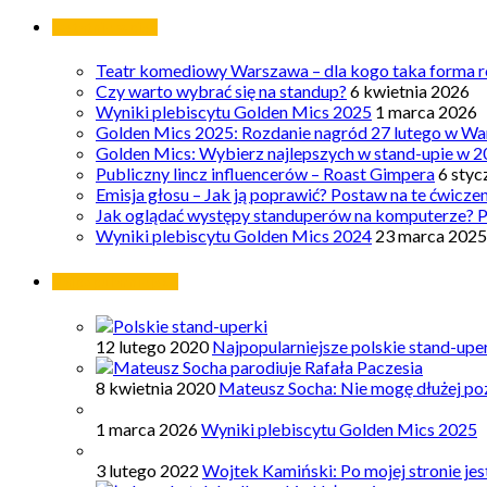
Ostatnie wpisy
Teatr komediowy Warszawa – dla kogo taka forma ro
Czy warto wybrać się na standup?
6 kwietnia 2026
Wyniki plebiscytu Golden Mics 2025
1 marca 2026
Golden Mics 2025: Rozdanie nagród 27 lutego w Wa
Golden Mics: Wybierz najlepszych w stand-upie w 2
Publiczny lincz influencerów – Roast Gimpera
6 styc
Emisja głosu – Jak ją poprawić? Postaw na te ćwicze
Jak oglądać występy standuperów na komputerze? 
Wyniki plebiscytu Golden Mics 2024
23 marca 2025
Najpopularniejsze
12 lutego 2020
Najpopularniejsze polskie stand-upe
8 kwietnia 2020
Mateusz Socha: Nie mogę dłużej poz
1 marca 2026
Wyniki plebiscytu Golden Mics 2025
3 lutego 2022
Wojtek Kamiński: Po mojej stronie je