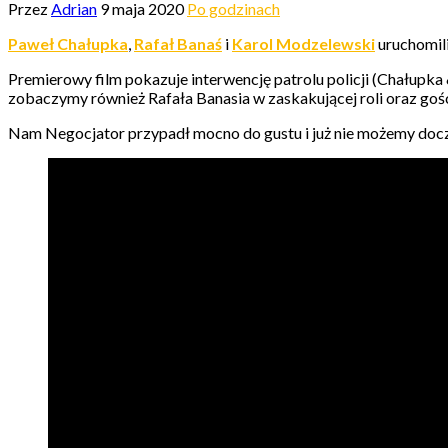
Przez
Adrian
9 maja 2020
Po godzinach
Paweł Chałupka
,
Rafał Banaś
i
Karol Modzelewski
uruchomili
Premierowy film pokazuje interwencję patrolu policji (Chałup
zobaczymy również Rafała Banasia w zaskakującej roli oraz gośc
Nam Negocjator przypadł mocno do gustu i już nie możemy docze