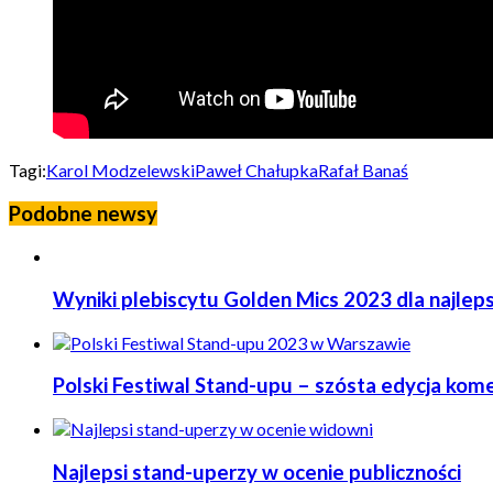
Tagi:
Karol Modzelewski
Paweł Chałupka
Rafał Banaś
Podobne newsy
Wyniki plebiscytu Golden Mics 2023 dla najlep
Polski Festiwal Stand-upu – szósta edycja ko
Najlepsi stand-uperzy w ocenie publiczności