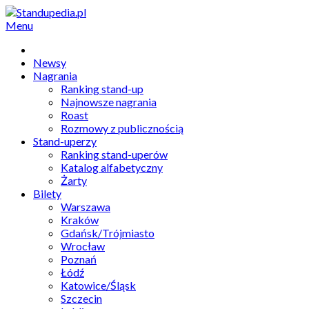
Menu
Newsy
Nagrania
Ranking stand-up
Najnowsze nagrania
Roast
Rozmowy z publicznością
Stand-uperzy
Ranking stand-uperów
Katalog alfabetyczny
Żarty
Bilety
Warszawa
Kraków
Gdańsk/Trójmiasto
Wrocław
Poznań
Łódź
Katowice/Śląsk
Szczecin