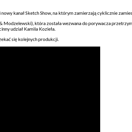
 nowy kanał Sketch Show, na którym zamierzają cyklicznie zamiesz
ka & Modzelewski), która została wezwana do porywacza przetrz
inny udział Kamila Kozieła.
kać się kolejnych produkcji.