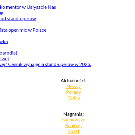
ko mentor w Usłyszcie Nas
ród stand-uperów
Lista open mic w Polsce
awka
parodia)
owej? Cennik wynajęcia stand-uperów w 2023.
Aktualności:
Newsy
Porady
Quizy
Nagrania:
Najnowsze
Ranking
Roast