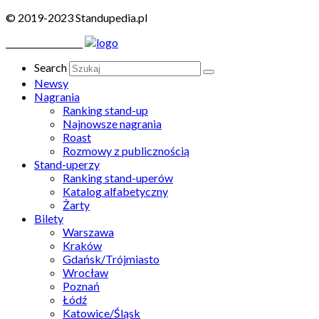
© 2019-2023 Standupedia.pl
__________________
Search
Newsy
Nagrania
Ranking stand-up
Najnowsze nagrania
Roast
Rozmowy z publicznością
Stand-uperzy
Ranking stand-uperów
Katalog alfabetyczny
Żarty
Bilety
Warszawa
Kraków
Gdańsk/Trójmiasto
Wrocław
Poznań
Łódź
Katowice/Śląsk