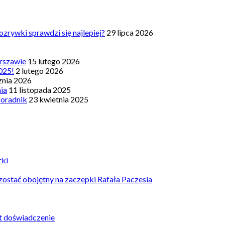
zrywki sprawdzi się najlepiej?
29 lipca 2026
rszawie
15 lutego 2026
025!
2 lutego 2026
znia 2026
nia
11 listopada 2025
Poradnik
23 kwietnia 2025
rki
ostać obojętny na zaczepki Rafała Paczesia
st doświadczenie