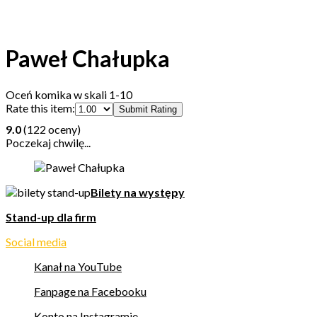
Paweł Chałupka
Oceń komika w skali 1-10
Rate this item:
Submit Rating
9.0
(122 oceny)
Poczekaj chwilę...
Bilety na występy
Stand-up dla firm
Social media
Kanał na YouTube
Fanpage na Facebooku
Konto na Instagramie