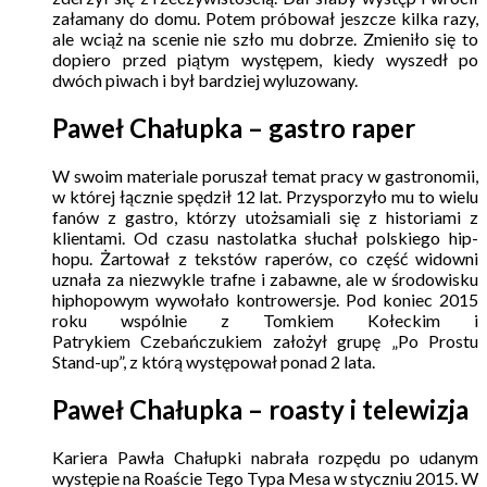
załamany do domu. Potem próbował jeszcze kilka razy,
ale wciąż na scenie nie szło mu dobrze. Zmieniło się to
dopiero przed piątym występem, kiedy wyszedł po
dwóch piwach i był bardziej wyluzowany.
Paweł Chałupka – gastro raper
W swoim materiale poruszał temat pracy w gastronomii,
w której łącznie spędził 12 lat. Przysporzyło mu to wielu
fanów z gastro, którzy utożsamiali się z historiami z
klientami. Od czasu nastolatka słuchał polskiego hip-
hopu. Żartował z tekstów raperów, co część widowni
uznała za niezwykle trafne i zabawne, ale w środowisku
hiphopowym wywołało kontrowersje. Pod koniec 2015
roku wspólnie z Tomkiem Kołeckim i
Patrykiem
Czebańczukiem
założył grupę „Po Prostu
Stand-up”, z którą występował ponad 2 lata.
Paweł Chałupka – roasty i telewizja
Kariera Pawła Chałupki nabrała rozpędu po udanym
występie na
Roaście
Tego Typa Mesa w styczniu 2015. W