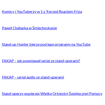
Komicy i YouTuberzy w 1 z 9 przed Roastem Friza
Paweł Chałupka w Śmiechoskopie
Stand-up Hunter bierze pod lupę programy na YouTube
FAKAP – jak powstawał serial ze stand-uperami?
FAKAP – serial audio ze stand-uperami
Stand-uperzy wspierają Wielką Orkiestrę Świątecznej Pomocy