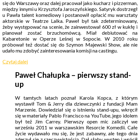
się do Warszawy oraz dalej pracował jako kucharz i
pizzerman
,
między innymi u Krzysztofa Jaroszyńskiego. Satyryk dostrzegł
u Pawła talent komediowy i postanowił opłacić mu warsztaty
aktorskie w Teatrze Lalka. Paweł był tak zdeterminowany,
żeby występować na scenie, że zainwestował 600 zł w kukłę i
planował zostać brzuchomówcą. Miał debiutować na
Kabaretonie w Operze Leśnej w Sopocie. W 2010 roku
próbował też dostać się do Szymon Majewski Show, ale nie
udało mu zdobyć zainteresowania komisji na castingu.
Czytaj dalej
Paweł Chałupka – pierwszy stand-
up
W tamtych latach poznał Karola Kopca, z którym
wystawił Tom & Jerry dla dziewczynki z fundacji Mam
Marzenie. Dowiedział się o istnieniu stand-upu, wkręcił
się w materiały Pablo Francisco na YouTube, jego idolem
był też Jim Carrey. Pierwszy open
mic
zaliczył we
wrześniu 2011 w warszawskim Resorcie Komedii. Całe
życie wydawało mu się, że jest zabawny, ale tego dnia
zderzył się z rzeczywistością. Dał słaby występ i wrócił