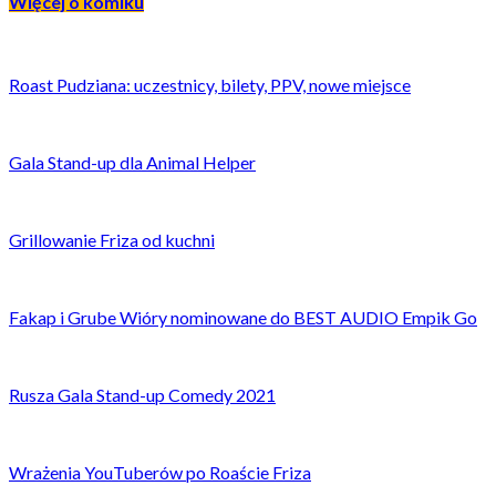
Więcej o komiku
Roast Pudziana: uczestnicy, bilety, PPV, nowe miejsce
Gala Stand-up dla Animal Helper
Grillowanie Friza od kuchni
Fakap i Grube Wióry nominowane do BEST AUDIO Empik Go
Rusza Gala Stand-up Comedy 2021
Wrażenia YouTuberów po Roaście Friza