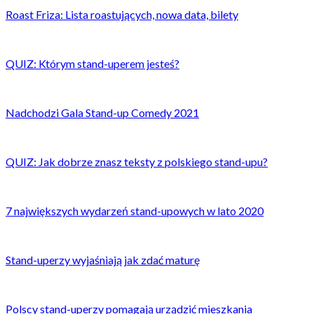
Roast Friza: Lista roastujących, nowa data, bilety
QUIZ: Którym stand-uperem jesteś?
Nadchodzi Gala Stand-up Comedy 2021
QUIZ: Jak dobrze znasz teksty z polskiego stand-upu?
7 największych wydarzeń stand-upowych w lato 2020
Stand-uperzy wyjaśniają jak zdać maturę
Polscy stand-uperzy pomagają urządzić mieszkania