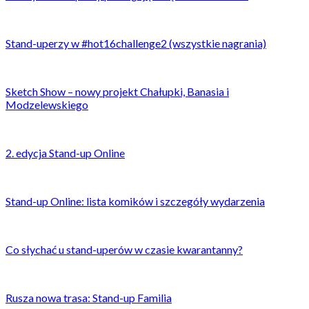
Stand-uperzy w #hot16challenge2 (wszystkie nagrania)
Sketch Show – nowy projekt Chałupki, Banasia i
Modzelewskiego
2. edycja Stand-up Online
Stand-up Online: lista komików i szczegóły wydarzenia
Co słychać u stand-uperów w czasie kwarantanny?
Rusza nowa trasa: Stand-up Familia