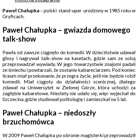
Paweł Chałupka
– polski
stand-uper
urodzony w 1985 roku w
Gryficach.
Paweł Chałupka – gwiazda domowego
talk-show
Pawła od zawsze ciągnęło do komedii. W dzieciństwie udawał
głosy i nagrywał talk-show na kasetach, gdzie sam ze sobą
przeprowadzał wywiady. W jego towarzystwie znajomi padali
ze śmiechu i powtarzali, że zostanie kabareciarzem. Pod koniec
liceum miał przekonanie, że przegra życie, jeśli nie będzie robił
komedii. Miał ciągoty do działalności scenicznej, dlatego
zdawał na Uniwersytet w Zielonej Górze, która uchodzi za
zagłębie kabaretowe. Niestety nie udało się, więc wyjechał do
Szczecina, gdzie studiował politologię i zamieszkał na 5 lat.
Paweł Chałupka – niedoszły
brzuchomówca
W 2009 Paweł Chałupka po obronie magisterki przeprowadził