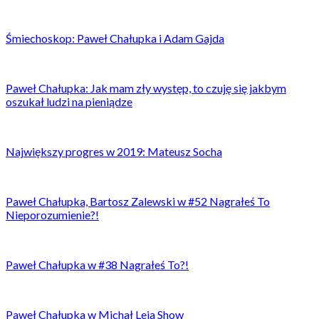
Śmiechoskop: Paweł Chałupka i Adam Gajda
Paweł Chałupka: Jak mam zły występ, to czuję się jakbym
oszukał ludzi na pieniądze
Największy progres w 2019: Mateusz Socha
Paweł Chałupka, Bartosz Zalewski w #52 Nagrałeś To
Nieporozumienie?!
Paweł Chałupka w #38 Nagrałeś To?!
Paweł Chałupka w Michał Leja Show