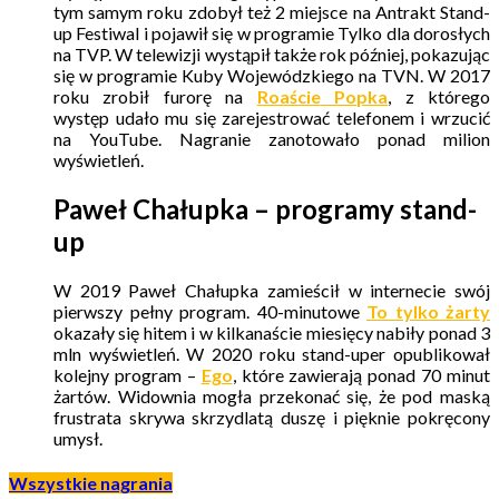
tym samym roku zdobył też 2 miejsce na Antrakt Stand-
up Festiwal i pojawił się w programie Tylko dla dorosłych
na TVP. W telewizji wystąpił także rok później, pokazując
się w programie Kuby Wojewódzkiego na TVN. W 2017
roku zrobił furorę na
Roaście
Popka
, z którego
występ udało mu się zarejestrować telefonem i wrzucić
na YouTube. Nagranie zanotowało ponad milion
wyświetleń.
Paweł Chałupka – programy stand-
up
W 2019 Paweł Chałupka zamieścił w internecie swój
pierwszy pełny program. 40-minutowe
To tylko żarty
okazały się hitem i w kilkanaście miesięcy nabiły ponad 3
mln wyświetleń. W 2020 roku
stand-uper
opublikował
kolejny program –
Ego
, które zawierają ponad 70 minut
żartów. Widownia mogła przekonać się, że pod maską
frustrata skrywa skrzydlatą duszę i pięknie pokręcony
umysł.
Wszystkie nagrania