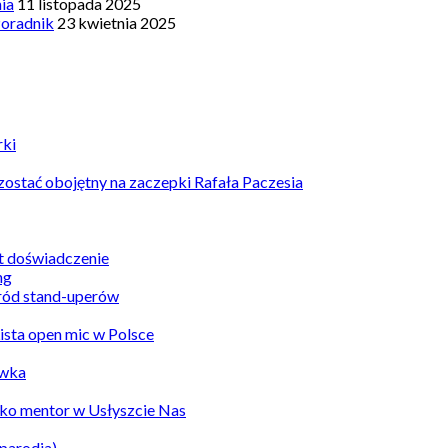
nia
11 listopada 2025
Poradnik
23 kwietnia 2025
rki
ostać obojętny na zaczepki Rafała Paczesia
st doświadczenie
ród stand-uperów
Lista open mic w Polsce
awka
ko mentor w Usłyszcie Nas
parodia)