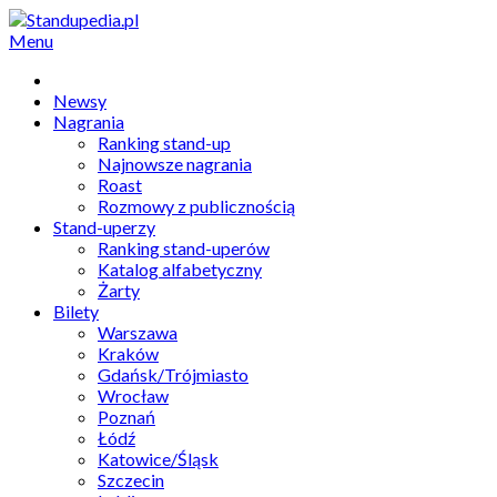
Menu
Newsy
Nagrania
Ranking stand-up
Najnowsze nagrania
Roast
Rozmowy z publicznością
Stand-uperzy
Ranking stand-uperów
Katalog alfabetyczny
Żarty
Bilety
Warszawa
Kraków
Gdańsk/Trójmiasto
Wrocław
Poznań
Łódź
Katowice/Śląsk
Szczecin