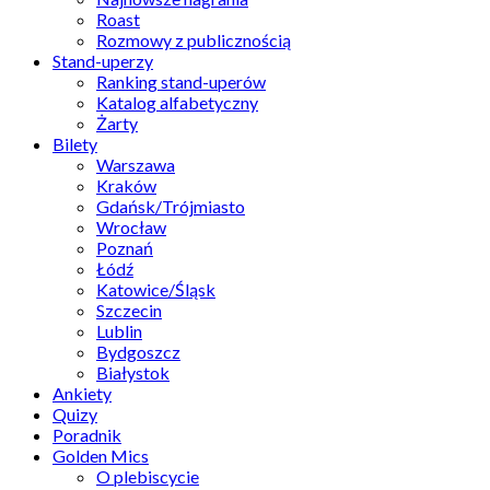
Roast
Rozmowy z publicznością
Stand-uperzy
Ranking stand-uperów
Katalog alfabetyczny
Żarty
Bilety
Warszawa
Kraków
Gdańsk/Trójmiasto
Wrocław
Poznań
Łódź
Katowice/Śląsk
Szczecin
Lublin
Bydgoszcz
Białystok
Ankiety
Quizy
Poradnik
Golden Mics
O plebiscycie