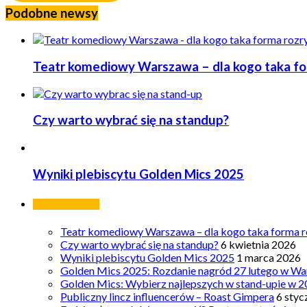
Podobne newsy
Teatr komediowy Warszawa – dla kogo taka form
Czy warto wybrać się na standup?
Wyniki plebiscytu Golden Mics 2025
Ostatnie wpisy
Teatr komediowy Warszawa – dla kogo taka forma ro
Czy warto wybrać się na standup?
6 kwietnia 2026
Wyniki plebiscytu Golden Mics 2025
1 marca 2026
Golden Mics 2025: Rozdanie nagród 27 lutego w Wa
Golden Mics: Wybierz najlepszych w stand-upie w 2
Publiczny lincz influencerów – Roast Gimpera
6 styc