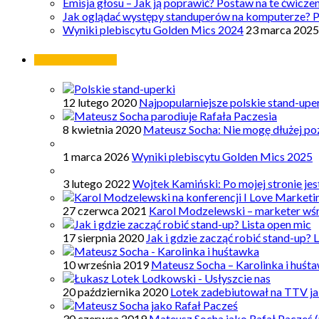
Emisja głosu – Jak ją poprawić? Postaw na te ćwicze
Jak oglądać występy standuperów na komputerze? 
Wyniki plebiscytu Golden Mics 2024
23 marca 2025
Najpopularniejsze
12 lutego 2020
Najpopularniejsze polskie stand-upe
8 kwietnia 2020
Mateusz Socha: Nie mogę dłużej poz
1 marca 2026
Wyniki plebiscytu Golden Mics 2025
3 lutego 2022
Wojtek Kamiński: Po mojej stronie je
27 czerwca 2021
Karol Modzelewski – marketer wś
17 sierpnia 2020
Jak i gdzie zacząć robić stand-up? 
10 września 2019
Mateusz Socha – Karolinka i huśt
20 października 2020
Lotek zadebiutował na TTV ja
30 czerwca 2019
Mateusz Socha jako Rafał Pacześ (