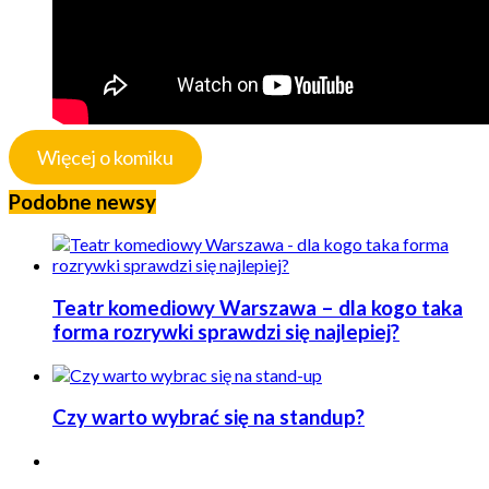
Więcej o komiku
Podobne newsy
Teatr komediowy Warszawa – dla kogo taka
forma rozrywki sprawdzi się najlepiej?
Czy warto wybrać się na standup?