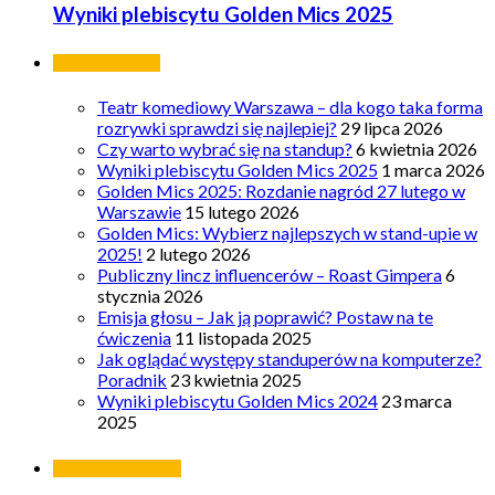
Wyniki plebiscytu Golden Mics 2025
Ostatnie wpisy
Teatr komediowy Warszawa – dla kogo taka forma
rozrywki sprawdzi się najlepiej?
29 lipca 2026
Czy warto wybrać się na standup?
6 kwietnia 2026
Wyniki plebiscytu Golden Mics 2025
1 marca 2026
Golden Mics 2025: Rozdanie nagród 27 lutego w
Warszawie
15 lutego 2026
Golden Mics: Wybierz najlepszych w stand-upie w
2025!
2 lutego 2026
Publiczny lincz influencerów – Roast Gimpera
6
stycznia 2026
Emisja głosu – Jak ją poprawić? Postaw na te
ćwiczenia
11 listopada 2025
Jak oglądać występy standuperów na komputerze?
Poradnik
23 kwietnia 2025
Wyniki plebiscytu Golden Mics 2024
23 marca
2025
Najpopularniejsze