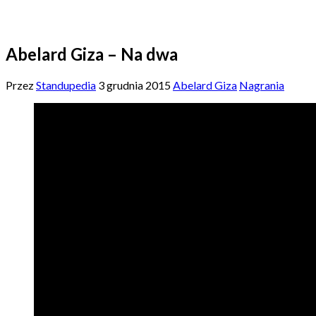
Abelard Giza – Na dwa
Przez
Standupedia
3 grudnia 2015
Abelard Giza
Nagrania