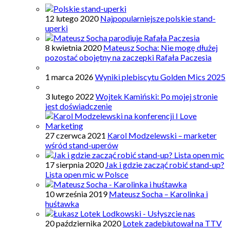
12 lutego 2020
Najpopularniejsze polskie stand-
uperki
8 kwietnia 2020
Mateusz Socha: Nie mogę dłużej
pozostać obojętny na zaczepki Rafała Paczesia
1 marca 2026
Wyniki plebiscytu Golden Mics 2025
3 lutego 2022
Wojtek Kamiński: Po mojej stronie
jest doświadczenie
27 czerwca 2021
Karol Modzelewski – marketer
wśród stand-uperów
17 sierpnia 2020
Jak i gdzie zacząć robić stand-up?
Lista open mic w Polsce
10 września 2019
Mateusz Socha – Karolinka i
huśtawka
20 października 2020
Lotek zadebiutował na TTV