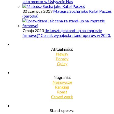
jako mentor w Usłyszcie Nas
30 czerwca 2019
Mateusz Socha jako Rafał Pacześ
(parodia)
7 maja 2023
Ile kosztuje stand-up na imprezie
firmowej? Cennik wynajęcia stand-uperów w 2023.
Aktualności:
Newsy
Porady
Quizy
Nagrania:
Najnowsze
Ranking
Roast
Crowd work
Stand-uperzy: