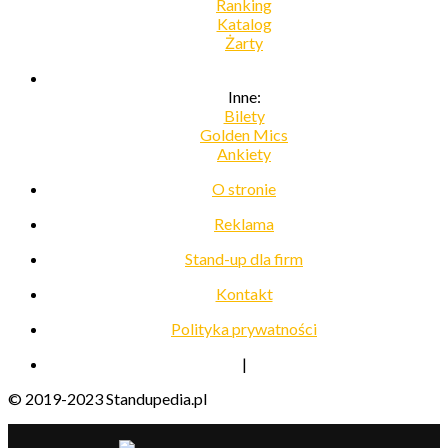
Ranking
Katalog
Żarty
Inne:
Bilety
Golden Mics
Ankiety
O stronie
Reklama
Stand-up dla firm
Kontakt
Polityka prywatności
|
© 2019-2023 Standupedia.pl