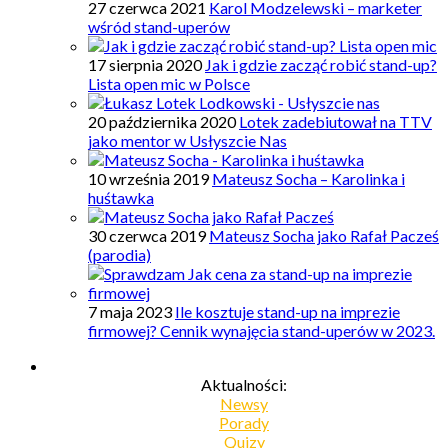
27 czerwca 2021
Karol Modzelewski – marketer
wśród stand-uperów
17 sierpnia 2020
Jak i gdzie zacząć robić stand-up?
Lista open mic w Polsce
20 października 2020
Lotek zadebiutował na TTV
jako mentor w Usłyszcie Nas
10 września 2019
Mateusz Socha – Karolinka i
huśtawka
30 czerwca 2019
Mateusz Socha jako Rafał Pacześ
(parodia)
7 maja 2023
Ile kosztuje stand-up na imprezie
firmowej? Cennik wynajęcia stand-uperów w 2023.
Aktualności:
Newsy
Porady
Quizy