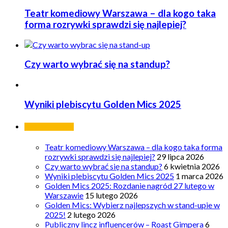
Teatr komediowy Warszawa – dla kogo taka
forma rozrywki sprawdzi się najlepiej?
Czy warto wybrać się na standup?
Wyniki plebiscytu Golden Mics 2025
Ostatnie wpisy
Teatr komediowy Warszawa – dla kogo taka forma
rozrywki sprawdzi się najlepiej?
29 lipca 2026
Czy warto wybrać się na standup?
6 kwietnia 2026
Wyniki plebiscytu Golden Mics 2025
1 marca 2026
Golden Mics 2025: Rozdanie nagród 27 lutego w
Warszawie
15 lutego 2026
Golden Mics: Wybierz najlepszych w stand-upie w
2025!
2 lutego 2026
Publiczny lincz influencerów – Roast Gimpera
6