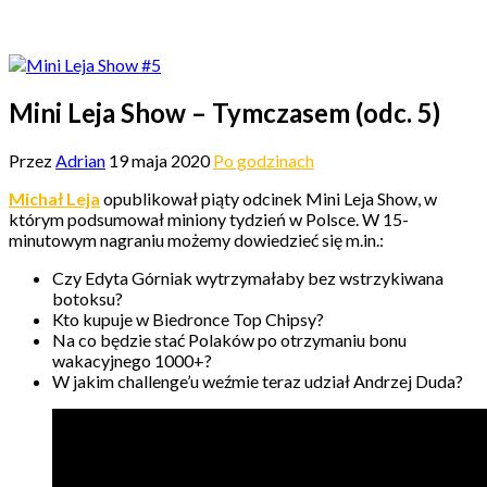
Mini Leja Show – Tymczasem (odc. 5)
Przez
Adrian
19 maja 2020
Po godzinach
Michał Leja
opublikował piąty odcinek Mini Leja Show, w
którym podsumował miniony tydzień w Polsce. W 15-
minutowym nagraniu możemy dowiedzieć się m.in.:
Czy Edyta Górniak wytrzymałaby bez wstrzykiwana
botoksu?
Kto kupuje w Biedronce Top Chipsy?
Na co będzie stać Polaków po otrzymaniu bonu
wakacyjnego 1000+?
W jakim challenge’u weźmie teraz udział Andrzej Duda?