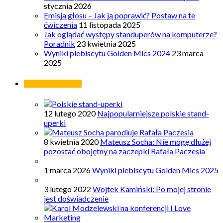
stycznia 2026
Emisja głosu – Jak ją poprawić? Postaw na te
ćwiczenia
11 listopada 2025
Jak oglądać występy standuperów na komputerze?
Poradnik
23 kwietnia 2025
Wyniki plebiscytu Golden Mics 2024
23 marca
2025
Najpopularniejsze
12 lutego 2020
Najpopularniejsze polskie stand-
uperki
8 kwietnia 2020
Mateusz Socha: Nie mogę dłużej
pozostać obojętny na zaczepki Rafała Paczesia
1 marca 2026
Wyniki plebiscytu Golden Mics 2025
3 lutego 2022
Wojtek Kamiński: Po mojej stronie
jest doświadczenie