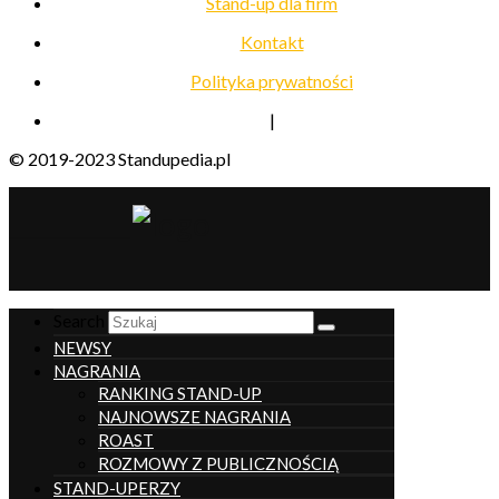
Stand-up dla firm
Kontakt
Polityka prywatności
|
© 2019-2023 Standupedia.pl
__________________
Search
NEWSY
NAGRANIA
RANKING STAND-UP
NAJNOWSZE NAGRANIA
ROAST
ROZMOWY Z PUBLICZNOŚCIĄ
STAND-UPERZY