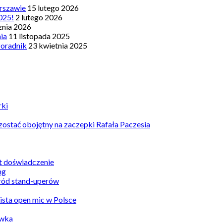
rszawie
15 lutego 2026
025!
2 lutego 2026
znia 2026
nia
11 listopada 2025
Poradnik
23 kwietnia 2025
rki
ostać obojętny na zaczepki Rafała Paczesia
st doświadczenie
ród stand-uperów
Lista open mic w Polsce
awka