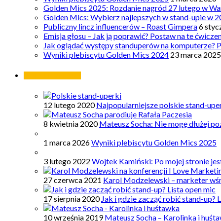
Golden Mics 2025: Rozdanie nagród 27 lutego w Wa
Golden Mics: Wybierz najlepszych w stand-upie w 2
Publiczny lincz influencerów – Roast Gimpera
6 styc
Emisja głosu – Jak ją poprawić? Postaw na te ćwicze
Jak oglądać występy standuperów na komputerze? 
Wyniki plebiscytu Golden Mics 2024
23 marca 2025
Najpopularniejsze
12 lutego 2020
Najpopularniejsze polskie stand-upe
8 kwietnia 2020
Mateusz Socha: Nie mogę dłużej poz
1 marca 2026
Wyniki plebiscytu Golden Mics 2025
3 lutego 2022
Wojtek Kamiński: Po mojej stronie je
27 czerwca 2021
Karol Modzelewski – marketer wś
17 sierpnia 2020
Jak i gdzie zacząć robić stand-up? 
10 września 2019
Mateusz Socha – Karolinka i huśt