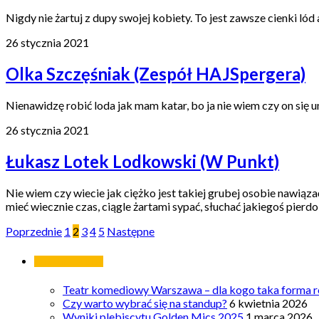
Nigdy nie żartuj z dupy swojej kobiety. To jest zawsze cienki lód
26 stycznia 2021
Olka Szczęśniak (Zespół HAJSpergera)
Nienawidzę robić loda jak mam katar, bo ja nie wiem czy on się 
26 stycznia 2021
Łukasz Lotek Lodkowski (W Punkt)
Nie wiem czy wiecie jak ciężko jest takiej grubej osobie nawiązać
mieć wiecznie czas, ciągle żartami sypać, słuchać jakiegoś pierdo
Poprzednie
1
2
3
4
5
Następne
Ostatnie wpisy
Teatr komediowy Warszawa – dla kogo taka forma ro
Czy warto wybrać się na standup?
6 kwietnia 2026
Wyniki plebiscytu Golden Mics 2025
1 marca 2026