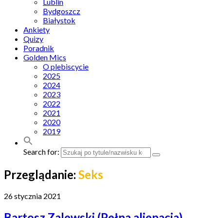
Lublin
Bydgoszcz
Białystok
Ankiety
Quizy
Poradnik
Golden Mics
O plebiscycie
2025
2024
2023
2022
2021
2020
2019
Search for:
Przeglądanie:
Seks
26 stycznia 2021
Bartosz Zalewski (Pełna alienacja)