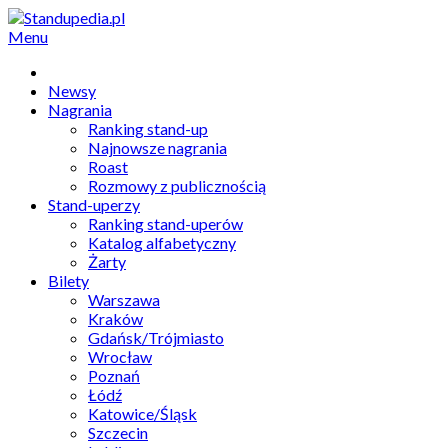
Menu
Newsy
Nagrania
Ranking stand-up
Najnowsze nagrania
Roast
Rozmowy z publicznością
Stand-uperzy
Ranking stand-uperów
Katalog alfabetyczny
Żarty
Bilety
Warszawa
Kraków
Gdańsk/Trójmiasto
Wrocław
Poznań
Łódź
Katowice/Śląsk
Szczecin