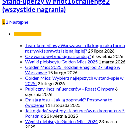
Stand-uperzy w #hot16challenge2
(wszystkie nagrania)
1
2
Następne
Ostatnie wpisy
Teatr komediowy Warszawa – dla kogo taka forma
rozrywki sprawdzi się najlepiej?
29 lipca 2026
Czy warto wybrać się na standup?
6 kwietnia 2026
Wyniki plebiscytu Golden Mics 2025
1 marca 2026
Golden Mics 2025: Rozdanie nagród 27 lutego w
Warszawie
15 lutego 2026
Golden Mics: Wybierz najlepszych w stand-upie w
2025!
2 lutego 2026
Publiczny lincz influencerów – Roast Gimpera
6
stycznia 2026
Emisja głosu – Jak ją poprawić? Postaw na te
ćwiczenia
11 listopada 2025
Jak oglądać występy standuperów na komputerze?
Poradnik
23 kwietnia 2025
Wyniki plebiscytu Golden Mics 2024
23 marca
2025