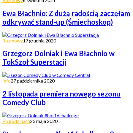
Rozmowy
6 kwietnia 2021
Ewa Błachnio: Z dużą radością zaczęłam
odkrywać stand-up (Śmiechoskop)
Rozmowy
17 grudnia 2020
Grzegorz Dolniak i Ewa Błachnio w
TokSzoł Superstacji
Info
27 października 2020
2 listopada premiera nowego sezonu
Comedy Club
Po godzinach
23 maja 2020