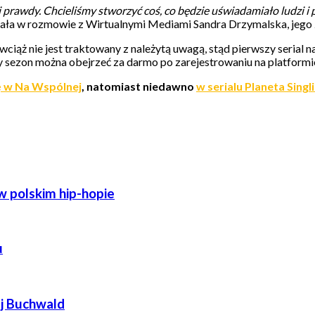
i prawdy. Chcieliśmy stworzyć coś, co będzie uświadamiało ludzi i
ała w rozmowie z Wirtualnymi Mediami Sandra Drzymalska, jego z 
wciąż nie jest traktowany z należytą uwagą, stąd pierwszy seria
y sezon można obejrzeć za darmo po zarejestrowaniu na platformi
ę w Na Wspólnej
, natomiast niedawno
w serialu Planeta Sing
w polskim hip-hopie
u
ej Buchwald