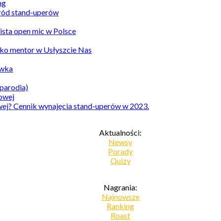
ród stand-uperów
Lista open mic w Polsce
ko mentor w Usłyszcie Nas
awka
parodia)
owej? Cennik wynajęcia stand-uperów w 2023.
Aktualności:
Newsy
Porady
Quizy
Nagrania:
Najnowsze
Ranking
Roast