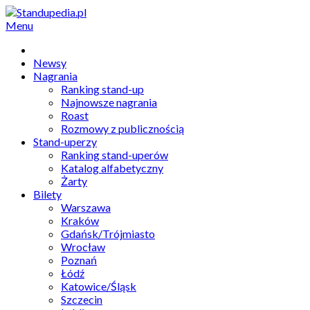
Menu
Newsy
Nagrania
Ranking stand-up
Najnowsze nagrania
Roast
Rozmowy z publicznością
Stand-uperzy
Ranking stand-uperów
Katalog alfabetyczny
Żarty
Bilety
Warszawa
Kraków
Gdańsk/Trójmiasto
Wrocław
Poznań
Łódź
Katowice/Śląsk
Szczecin