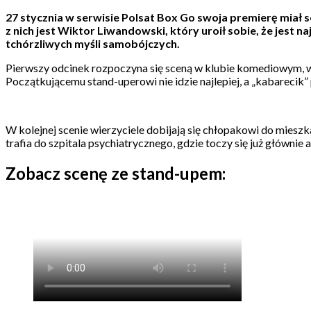
27 stycznia w serwisie Polsat Box Go swoja premierę miał
z nich jest Wiktor Liwandowski, który uroił sobie, że jest n
tchórzliwych myśli samobójczych.
Pierwszy odcinek rozpoczyna się sceną w klubie komediowym, 
Początkującemu stand-uperowi nie idzie najlepiej, a „kabarecik
W kolejnej scenie wierzyciele dobijają się chłopakowi do mieszka
trafia do szpitala psychiatrycznego, gdzie toczy się już główni
Zobacz scenę ze stand-upem: