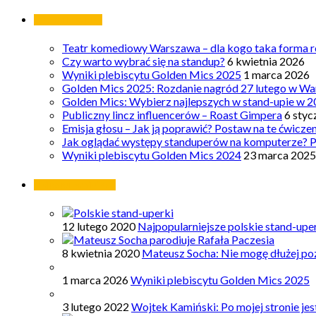
Ostatnie wpisy
Teatr komediowy Warszawa – dla kogo taka forma ro
Czy warto wybrać się na standup?
6 kwietnia 2026
Wyniki plebiscytu Golden Mics 2025
1 marca 2026
Golden Mics 2025: Rozdanie nagród 27 lutego w Wa
Golden Mics: Wybierz najlepszych w stand-upie w 2
Publiczny lincz influencerów – Roast Gimpera
6 styc
Emisja głosu – Jak ją poprawić? Postaw na te ćwicze
Jak oglądać występy standuperów na komputerze? 
Wyniki plebiscytu Golden Mics 2024
23 marca 2025
Najpopularniejsze
12 lutego 2020
Najpopularniejsze polskie stand-upe
8 kwietnia 2020
Mateusz Socha: Nie mogę dłużej poz
1 marca 2026
Wyniki plebiscytu Golden Mics 2025
3 lutego 2022
Wojtek Kamiński: Po mojej stronie je