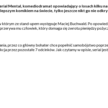
 serial Mental, komediodramat opowiadający o losach kilku 
ajlepszym komikiem na świecie, tylko jeszcze nikt go nie odkr
w którym ze stand-upem występuje Maciej Buchwald. Po opowiedze
” przerywa mu człowiek, który domaga się zwrotu pieniędzy pożyc
nia, przez co główny bohater chce popełnić samobójstwo poprzez ły
e akcja przez pozostałe 7 odcinków. Jak czytamy w opisie, serial