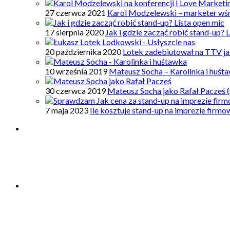
27 czerwca 2021
Karol Modzelewski – marketer wś
17 sierpnia 2020
Jak i gdzie zacząć robić stand-up? 
20 października 2020
Lotek zadebiutował na TTV ja
10 września 2019
Mateusz Socha – Karolinka i huśt
30 czerwca 2019
Mateusz Socha jako Rafał Pacześ (
7 maja 2023
Ile kosztuje stand-up na imprezie firm