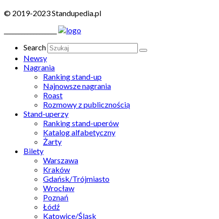
© 2019-2023 Standupedia.pl
__________________
Search
Newsy
Nagrania
Ranking stand-up
Najnowsze nagrania
Roast
Rozmowy z publicznością
Stand-uperzy
Ranking stand-uperów
Katalog alfabetyczny
Żarty
Bilety
Warszawa
Kraków
Gdańsk/Trójmiasto
Wrocław
Poznań
Łódź
Katowice/Śląsk