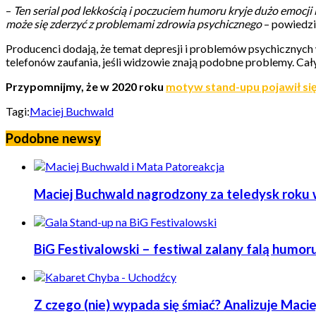
–
Ten serial pod lekkością i poczuciem humoru kryje dużo emocji 
może się zderzyć z problemami zdrowia psychicznego
– powiedzi
Producenci dodają, że temat depresji i problemów psychicznych 
telefonów zaufania, jeśli widzowie znają podobne problemy. Cał
Przypomnijmy, że w 2020 roku
motyw stand-upu pojawił si
Tagi:
Maciej Buchwald
Podobne newsy
Maciej Buchwald nagrodzony za teledysk roku 
BiG Festivalowski – festiwal zalany falą humor
Z czego (nie) wypada się śmiać? Analizuje Maci